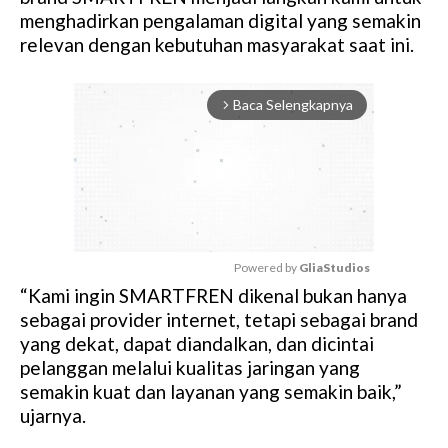
menghadirkan pengalaman digital yang semakin
relevan dengan kebutuhan masyarakat saat ini.
Baca Selengkapnya
arrow_forward_ios
Powered by 
GliaStudios
“Kami ingin SMARTFREN dikenal bukan hanya
M
sebagai provider internet, tetapi sebagai brand
u
yang dekat, dapat diandalkan, dan dicintai
t
pelanggan melalui kualitas jaringan yang
e
semakin kuat dan layanan yang semakin baik,”
ujarnya.