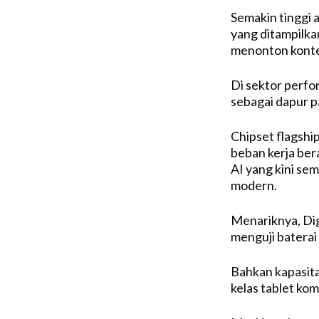
Semakin tinggi 
yang ditampilka
menonton konte
Di sektor perfo
sebagai dapur p
Chipset flagsh
beban kerja ber
AI yang kini se
modern.
Menariknya, Dig
menguji baterai
Bahkan kapasita
kelas tablet kom