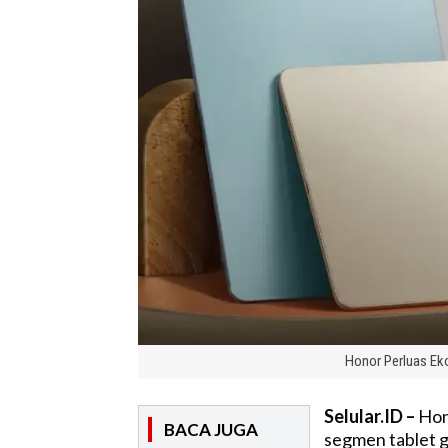
Honor Perluas Ek
Selular.ID –
Hon
BACA JUGA
segmen tablet g