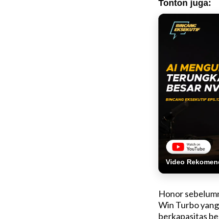
Tonton juga:
Video Rekomen
Honor sebelumn
Win Turbo yang 
berkapasitas be