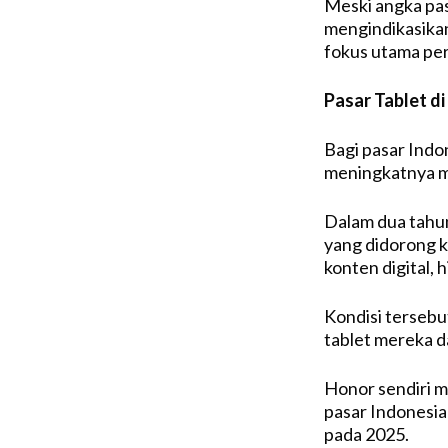
Meski angka pas
mengindikasikan
fokus utama per
Pasar Tablet di
Bagi pasar Indo
meningkatnya m
Dalam dua tahu
yang didorong k
konten digital, 
Kondisi terseb
tablet mereka d
Honor sendiri m
pasar Indonesia
pada 2025.