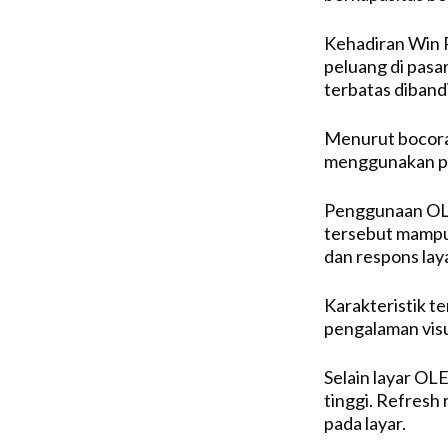
Kehadiran Win 
peluang di pasar
terbatas diban
Menurut bocora
menggunakan pan
Penggunaan OLED
tersebut mampu 
dan respons lay
Karakteristik t
pengalaman visua
Selain layar OLE
tinggi. Refresh
pada layar.