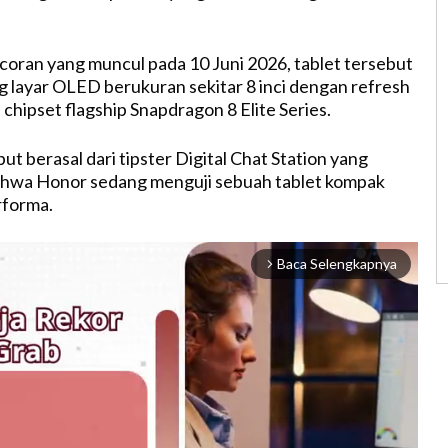
oran yang muncul pada 10 Juni 2026, tablet tersebut
layar OLED berukuran sekitar 8 inci dengan refresh
a chipset flagship Snapdragon 8 Elite Series.
ut berasal dari tipster Digital Chat Station yang
wa Honor sedang menguji sebuah tablet kompak
rforma.
Baca Selengkapnya
arrow_forward_ios