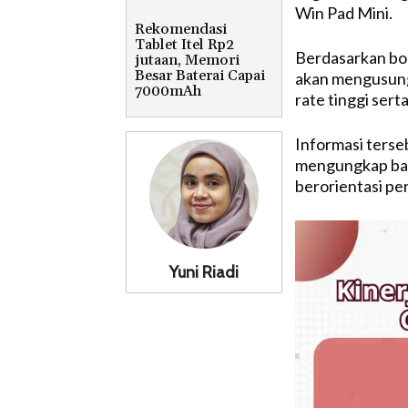
Win Pad Mini.
Rekomendasi
Tablet Itel Rp2
Berdasarkan boc
jutaan, Memori
Besar Baterai Capai
akan mengusung 
7000mAh
rate tinggi sert
Informasi terseb
mengungkap bah
berorientasi pe
Yuni Riadi