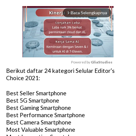
Baca Selengkapnya
arrow_forward_ios
Powered by 
GliaStudios
Berikut daftar 24 kategori Selular Editor’s
M
Choice 2021:
u
t
Best Seller Smartphone
e
Best 5G Smartphone
Best Gaming Smartphone
Best Performance Smartphone
Best Camera Smartphone
Most Valuable Smartphone