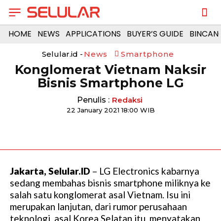
HOME
NEWS
APPLICATIONS
BUYER’S GUIDE
BINCAN
Selular.id -
News
Smartphone
Konglomerat Vietnam Naksir
Bisnis Smartphone LG
Penulis :
Redaksi
22 January 2021 18:00 WIB
Jakarta, Selular.ID
– LG Electronics kabarnya
sedang membahas bisnis smartphone miliknya ke
salah satu konglomerat asal Vietnam. Isu ini
merupakan lanjutan, dari rumor perusahaan
teknologi asal Korea Selatan itu menyatakan