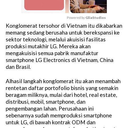
Powered by 
GliaStudios
Konglomerat tersohor di Vietnam itu dikabarkan
M
memang sedang berusaha untuk berekspansi ke
u
sektor teknologi, melalui akuisisi fasilitas
t
produksi mutakhir LG. Mereka akan
e
mengakuisisi semua pabrik manufaktur
smartphone LG Electronics di Vietnam, China
dan Brasil.
Alhasil langkah konglomerat itu akan menambah
rentetan daftar portofolio bisnis yang semakin
beragam miliknya, mulai dari hotel, real estate,
distribusi, mobil, smartphone, dan
pengembangan lahan. Perusahaan ini
sebenarnya sudah memproduksi smartphone
untuk LG, di bawah kontrak ODM dan