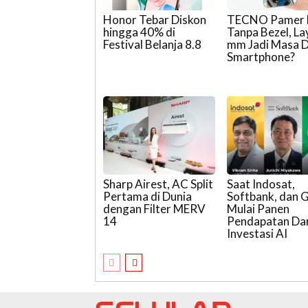
Honor Tebar Diskon
TECNO Pamer
hingga 40% di
Tanpa Bezel, La
Festival Belanja 8.8
mm Jadi Masa 
Smartphone?
Sharp Airest, AC Split
Saat Indosat,
Pertama di Dunia
Softbank, dan 
dengan Filter MERV
Mulai Panen
14
Pendapatan Dar
Investasi AI