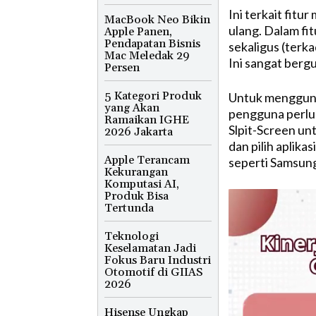
Ini terkait fitur
MacBook Neo Bikin
ulang. Dalam fi
Apple Panen,
Pendapatan Bisnis
sekaligus (terk
Mac Meledak 29
Ini sangat berg
Persen
5 Kategori Produk
Untuk mengguna
yang Akan
pengguna perlu
Ramaikan IGHE
Slpit-Screen unt
2026 Jakarta
dan pilih aplikas
Apple Terancam
seperti Samsung
Kekurangan
Komputasi AI,
Produk Bisa
Tertunda
Teknologi
Keselamatan Jadi
Fokus Baru Industri
Otomotif di GIIAS
2026
Hisense Ungkap