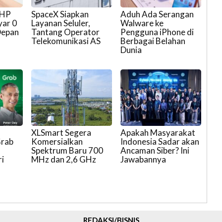
 HP
SpaceX Siapkan
Aduh Ada Serangan
yar 0
Layanan Seluler,
Walware ke
Depan
Tantang Operator
Pengguna iPhone di
Telekomunikasi AS
Berbagai Belahan
Dunia
XLSmart Segera
Apakah Masyarakat
Grab
Komersialkan
Indonesia Sadar akan
Spektrum Baru 700
Ancaman Siber? Ini
i
MHz dan 2,6 GHz
Jawabannya
REDAKSI/BISNIS