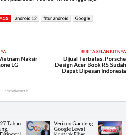
android 12
fitur android
Google
AGS
NYA
BERITA SELANJUTNYA
ietnam Naksir
Dijual Terbatas, Porsche
hone LG
Design Acer Book RS Sudah
Dapat Dipesan Indonesia
- Advertisement 1-
 27 Tahun
Verizon Gandeng
ung,
Google Lewat
Ditinggal
Kontrak Fiber