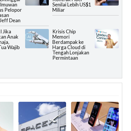
Ilmuwan
Senilai Lebih US$1
us Pelopor
Miliar
asan
Jeff Dean
I Jika
Krisis Chip
kan Anak
Memori
aja,
Berdampak ke
ua Wajib
Harga Cloud di
Tengah Lonjakan
Permintaan