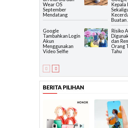
Wear OS
Kepala 
September
Sekalig
Mendatang
Kecerd
Buatan 
Google
Risiko A
Tambahkan Login
Diguna
Akun
dan Rem
Menggunakan
Orang T
Video Selfie
Tahu
BERITA PILIHAN