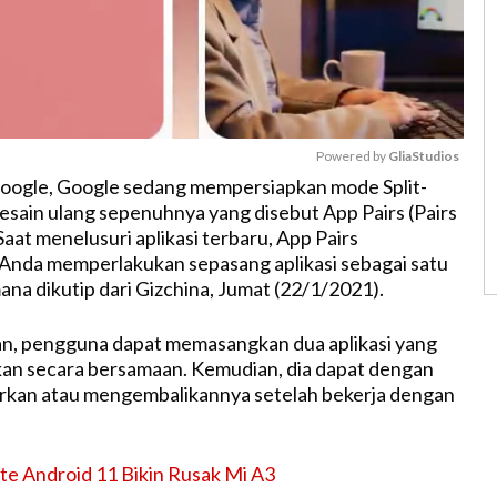
Powered by 
GliaStudios
ogle, Google sedang mempersiapkan mode Split-
esain ulang sepenuhnya yang disebut App Pairs (Pairs
M
 Saat menelusuri aplikasi terbaru, App Pairs
u
nda memperlakukan sepasang aplikasi sebagai satu
t
ana dikutip dari Gizchina, Jumat (22/1/2021).
e
n, pengguna dapat memasangkan dua aplikasi yang
kan secara bersamaan. Kemudian, dia dapat dengan
kan atau mengembalikannya setelah bekerja dengan
e Android 11 Bikin Rusak Mi A3