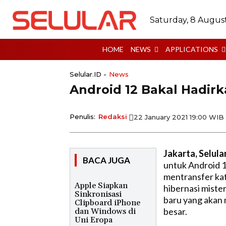
Saturday, 8 Augus
HOME
NEWS
APPLICATIONS
Selular.ID -
News
Android 12 Bakal Hadirk
Penulis:
Redaksi
22 January 2021 19:00 WIB
Jakarta, Selular
BACA JUGA
untuk Android 1
mentransfer kat
Apple Siapkan
hibernasi mist
Sinkronisasi
baru yang akan 
Clipboard iPhone
besar.
dan Windows di
Uni Eropa