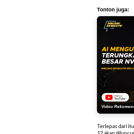
Tonton juga:
Video Rekomen
Terlepas dari i
12 akan diluncur