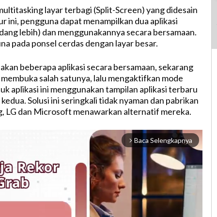
 multitasking layar terbagi (Split-Screen) yang didesain
tur ini, pengguna dapat menampilkan dua aplikasi
adang lebih) dan menggunakannya secara bersamaan.
una pada ponsel cerdas dengan layar besar.
kan beberapa aplikasi secara bersamaan, sekarang
 membuka salah satunya, lalu mengaktifkan mode
uk aplikasi ini menggunakan tampilan aplikasi terbaru
i kedua. Solusi ini seringkali tidak nyaman dan pabrikan
, LG dan Microsoft menawarkan alternatif mereka.
Baca Selengkapnya
arrow_forward_ios