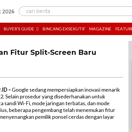
cari berita
t 2026
BUYER’S GUIDE
BINCANG EKSEKUTIF
MAGAZINE
FEATUR
an Fitur Split-Screen Baru
.ID –
Google sedang mempersiapkan inovasi menarik
2. Selain prosedur yang disederhanakan untuk
a sandi Wi-Fi, mode jaringan terbatas, dan mode
erius, beberapa pengembang telah menemukan fitur
menyenangkan pemilik ponsel cerdas dengan layar