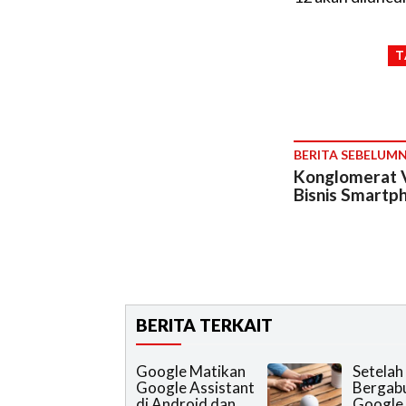
T
BERITA SEBELUM
Konglomerat V
Bisnis Smartp
BERITA TERKAIT
Google Matikan
Setelah
Google Assistant
Bergab
di Android dan
Google 