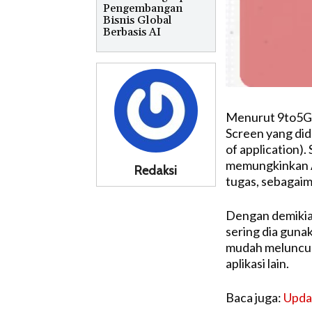
Pengembangan
Bisnis Global
Berbasis AI
Menurut 9to5Go
Screen yang did
of application).
memungkinkan A
Redaksi
tugas, sebagaim
Dengan demikia
sering dia guna
mudah meluncur
aplikasi lain.
Baca juga:
Updat