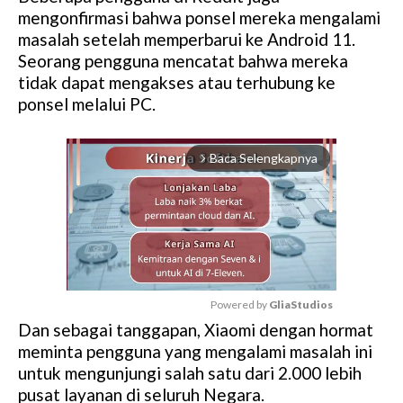
mengonfirmasi bahwa ponsel mereka mengalami
masalah setelah memperbarui ke Android 11.
Seorang pengguna mencatat bahwa mereka
tidak dapat mengakses atau terhubung ke
ponsel melalui PC.
Baca Selengkapnya
arrow_forward_ios
Powered by 
GliaStudios
Dan sebagai tanggapan, Xiaomi dengan hormat
M
meminta pengguna yang mengalami masalah ini
u
untuk mengunjungi salah satu dari 2.000 lebih
t
pusat layanan di seluruh Negara.
e