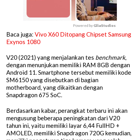
Powered by 
GliaStudios
Baca juga:
Vivo X60 Ditopang Chipset Samsung
M
Exynos 1080
u
t
V20 (2021) yang menjalankan tes
benchmark
,
e
dengan menunjukan memiliki RAM 8GB dengan
Android 11. Smartphone tersebut memiliki kode
SM6150 yang disebutkan di bagian
motherboard, yang dikaitkan dengan
Snapdragon 675 SoC.
Berdasarkan kabar, perangkat terbaru ini akan
mengusung beberapa peningkatan dari V20
tahun ini, yaitu memiliki layar 6,44 FullHD +
AMOLED, memiliki Snapdragon 720G kemudian,