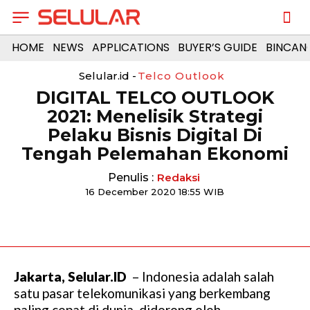
HOME
NEWS
APPLICATIONS
BUYER’S GUIDE
BINCAN
Selular.id -
Telco Outlook
DIGITAL TELCO OUTLOOK
2021: Menelisik Strategi
Pelaku Bisnis Digital Di
Tengah Pelemahan Ekonomi
Penulis :
Redaksi
16 December 2020 18:55 WIB
Jakarta, Selular.ID
– Indonesia adalah salah
satu pasar telekomunikasi yang berkembang
paling cepat di dunia, didorong oleh