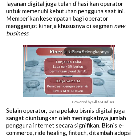
layanan digital juga telah dihasilkan operator
untuk memenuhi kebutuhan pengguna saat ini.
Memberikan kesempatan bagi operator
menggenjot kinerja khususnya di segmen
new
business
.
Baca Selengkapnya
arrow_forward_ios
Powered by 
GliaStudios
Selain operator, para pelaku bisnis digital juga
M
sangat diuntungkan oleh meningkatnya jumlah
u
pengguna internet secara signifikan. Bisnis e-
t
commerce, ride healing, fintech, ditambah adopsi
e