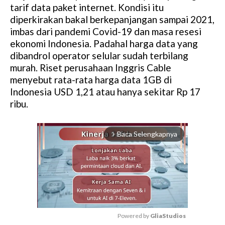
tarif data paket internet. Kondisi itu
diperkirakan bakal berkepanjangan sampai 2021,
imbas dari pandemi Covid-19 dan masa resesi
ekonomi Indonesia. Padahal harga data yang
dibandrol operator selular sudah terbilang
murah. Riset perusahaan Inggris Cable
menyebut rata-rata harga data 1GB di
Indonesia USD 1,21 atau hanya sekitar Rp 17
ribu.
Baca Selengkapnya
arrow_forward_ios
Powered by 
GliaStudios