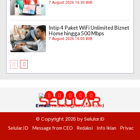
7 August 2026 16:30 WIB
Intip 4 Paket WiFi Unlimited Biznet
Home hingga 500 Mbps
7 August 2026 16:00 WIB
Email:
redaksi@selular.co.id
© Copyright 2026 by Selular.ID
Selular.ID
Message from CEO
Redaksi
Info Iklan
Privacy P