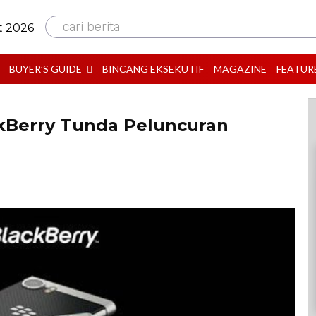
cari berita
t 2026
BUYER’S GUIDE
BINCANG EKSEKUTIF
MAGAZINE
FEATUR
ckBerry Tunda Peluncuran