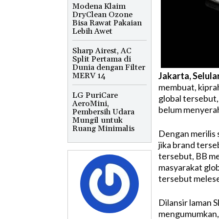
Modena Klaim
DryClean Ozone
Bisa Rawat Pakaian
Lebih Awet
Sharp Airest, AC
Split Pertama di
Dunia dengan Filter
Jakarta, Selula
MERV 14
membuat, kiprah
LG PuriCare
global tersebut
AeroMini,
belum menyerah 
Pembersih Udara
Mungil untuk
Ruang Minimalis
Dengan merilis
jika brand ters
tersebut, BB me
masyarakat globa
tersebut melese
Dilansir laman 
mengumumkan, j