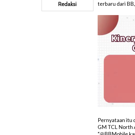
terbaru dari BB
Redaksi
Pernyataan itu d
GM TCL North Am
“@BBMobile kare