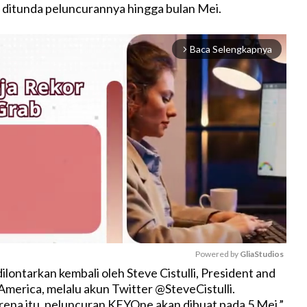
, ditunda peluncurannya hingga bulan Mei.
Baca Selengkapnya
arrow_forward_ios
Powered by 
GliaStudios
ilontarkan kembali oleh Steve Cistulli, President and
erica, melalu akun Twitter @SteveCistulli.
M
na itu, peluncuran KEYOne akan dibuat pada 5 Mei,”