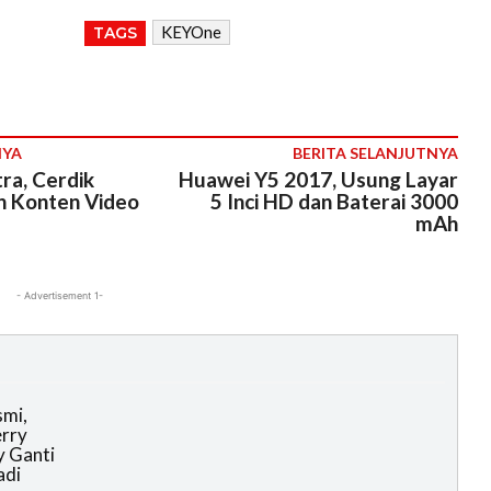
KEYOne
TAGS
NYA
BERITA SELANJUTNYA
ra, Cerdik
Huawei Y5 2017, Usung Layar
 Konten Video
5 Inci HD dan Baterai 3000
mAh
- Advertisement 1-
smi,
rry
 Ganti
adi