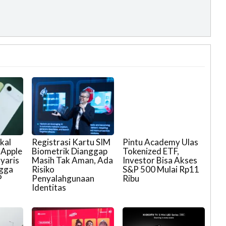
kal
Registrasi Kartu SIM
Pintu Academy Ulas
 Apple
Biometrik Dianggap
Tokenized ETF,
yaris
Masih Tak Aman, Ada
Investor Bisa Akses
ngga
Risiko
S&P 500 Mulai Rp11
P
Penyalahgunaan
Ribu
Identitas