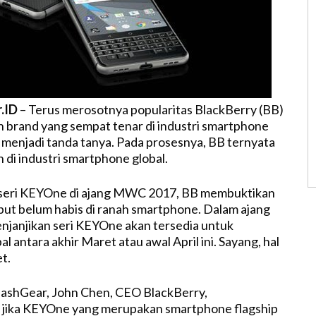
r.ID
– Terus merosotnya popularitas BlackBerry (BB)
 brand yang sempat tenar di industri smartphone
, menjadi tanda tanya. Pada prosesnya, BB ternyata
di industri smartphone global.
 seri KEYOne di ajang MWC 2017, BB membuktikan
ebut belum habis di ranah smartphone. Dalam ajang
njanjikan seri KEYOne akan tersedia untuk
l antara akhir Maret atau awal April ini. Sayang, hal
t.
SlashGear, John Chen, CEO BlackBerry,
ika KEYOne yang merupakan smartphone flagship