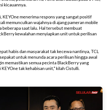
u
isi kicauannya.
t
e
i, KEYOne menerima respons yang sangat positif
kali memunculkan wajahnya di ajang pameran mobile
ia beberapa saat lalu. Hal tersebut membuat
kBerry kewalahan menyiapkan unit untuk perilisan
cepat habis dan masyarakat tak kecewa nantinya, TCL
sepakat untuk menunda acara perilisan hingga awal
gin memastikan semua pecinta BlackBerry yang
EYOne tak kehabisan unit,” kilah Cistulli.