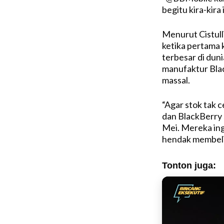
begitu kira-kira 
Menurut Cistull
ketika pertama 
terbesar di dun
manufaktur Blac
massal.
“Agar stok tak 
dan BlackBerry 
Mei. Mereka in
hendak membeli K
Tonton juga: