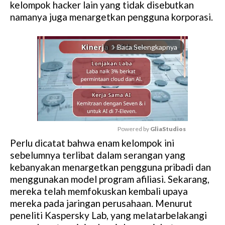
kelompok hacker lain yang tidak disebutkan
namanya juga menargetkan pengguna korporasi.
Baca Selengkapnya
arrow_forward_ios
Powered by 
GliaStudios
Perlu dicatat bahwa enam kelompok ini
M
sebelumnya terlibat dalam serangan yang
u
kebanyakan menargetkan pengguna pribadi dan
t
menggunakan model program afiliasi. Sekarang,
e
mereka telah memfokuskan kembali upaya
mereka pada jaringan perusahaan. Menurut
peneliti Kaspersky Lab, yang melatarbelakangi