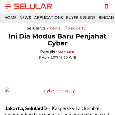
HOME
NEWS
APPLICATIONS
BUYER’S GUIDE
BINCAN
Selular.id -
News
Security
Ini Dia Modus Baru Penjahat
Cyber
Penulis :
Redaksi
8 April 2017 16:30 WIB
Jakarta, Selular.ID
– Kaspersky Lab kembali
mengungkap tren yang sedang berkembang soal