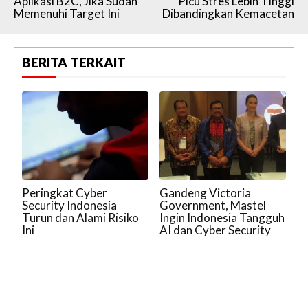
Aplikasi B2C, Jika Sudah
Picu Stres Lebih Tinggi
Memenuhi Target Ini
Dibandingkan Kemacetan
BERITA TERKAIT
Peringkat Cyber
Gandeng Victoria
Security Indonesia
Government, Mastel
Turun dan Alami Risiko
Ingin Indonesia Tangguh
Ini
AI dan Cyber Security