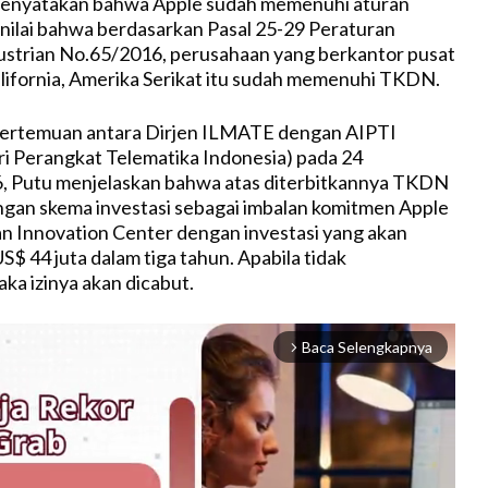
menyatakan bahwa Apple sudah memenuhi aturan
ilai bahwa berdasarkan Pasal 25-29 Peraturan
ustrian No.65/2016, perusahaan yang berkantor pusat
alifornia, Amerika Serikat itu sudah memenuhi TKDN.
ertemuan antara Dirjen ILMATE dengan AIPTI
tri Perangkat Telematika Indonesia) pada 24
 Putu menjelaskan bahwa atas diterbitkannya TKDN
gan skema investasi sebagai imbalan komitmen Apple
n Innovation Center dengan investasi yang akan
$ 44 juta dalam tiga tahun. Apabila tidak
aka izinya akan dicabut.
Baca Selengkapnya
arrow_forward_ios