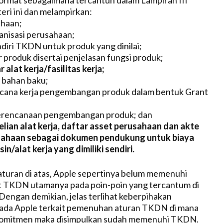
rmat sebagaimana tercantuh dalam Lampiran III
ri ini dan melampirkan:
ahaan;
anisasi perusahaan;
ndiri TKDN untuk produk yang dinilai;
produk disertai penjelasan fungsi produk;
alat kerja/fasilitas kerja;
 bahan baku;
cana kerja pengembangan produk dalam bentuk Grant
rencanaan pengembangan produk; dan
lian alat kerja, daftar asset perusahaan dan akte
sahaan sebagai dokumen pendukung untuk biaya
n/alat kerja yang dimiliki sendiri.
turan di atas, Apple sepertinya belum memenuhi
t TKDN utamanya pada poin-poin yang tercantum di
 Dengan demikian, jelas terlihat keberpihakan
ada Apple terkait pemenuhan aturan TKDN di mana
omitmen maka disimpulkan sudah memenuhi TKDN.