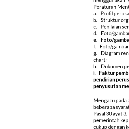
menggunakan fo
Peraturan Mente
a. Profil perus
b. Struktur org
c. Penilaian se
d. Foto/gambar 
e. Foto/gambar 
f. Foto/gambar
g. Diagram ren
chart;
h. Dokumen pe
i. Faktur pembe
pendirian peru
penyusutan mesi
Mengacu pada a
beberapa syara
Pasal 30 ayat 3.
pemerintah kep
cukup dengan k