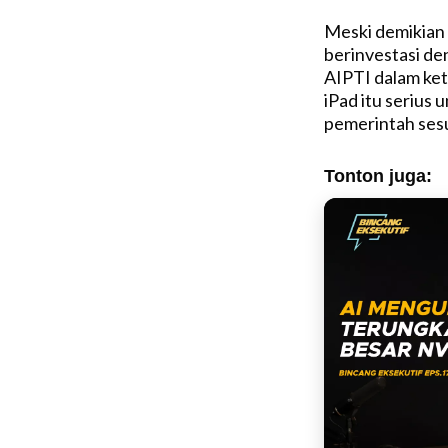
Meski demikian
berinvestasi de
AIPTI dalam ke
iPad itu serius
pemerintah sesu
Tonton juga: