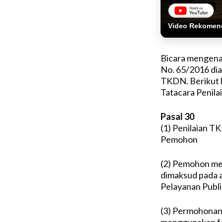
Video Rekomen
Bicara mengena
No. 65/2016 dia
TKDN. Berikut b
Tatacara Penil
Pasal 30
(1) Penilaian T
Pemohon
(2) Pemohon me
dimaksud pada a
Pelayanan Publi
(3) Permohonan 