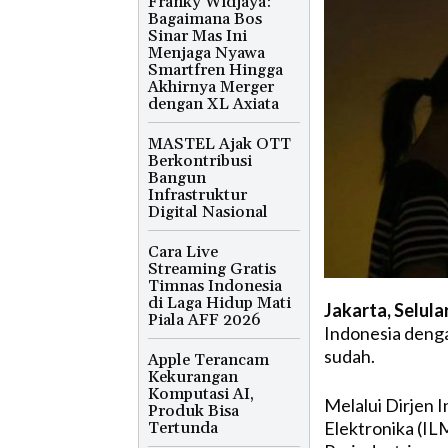
Franky Widjaya:
Bagaimana Bos
Sinar Mas Ini
Menjaga Nyawa
Smartfren Hingga
Akhirnya Merger
dengan XL Axiata
MASTEL Ajak OTT
Berkontribusi
Bangun
Infrastruktur
Digital Nasional
Cara Live
Streaming Gratis
Timnas Indonesia
di Laga Hidup Mati
Jakarta, Selula
Piala AFF 2026
Indonesia denga
sudah.
Apple Terancam
Kekurangan
Komputasi AI,
Melalui Dirjen 
Produk Bisa
Elektronika (IL
Tertunda