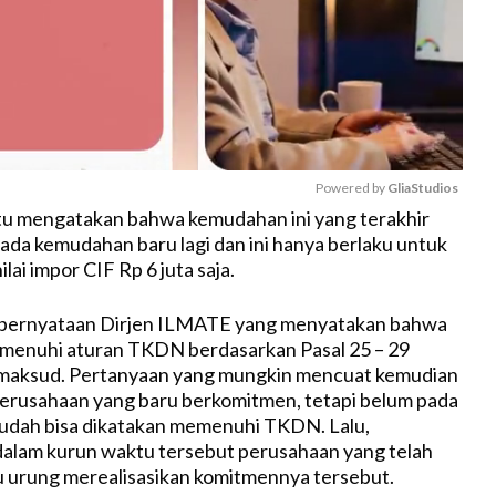
Powered by 
GliaStudios
utu mengatakan bahwa kemudahan ini yang terakhir
ak ada kemudahan baru lagi dan ini hanya berlaku untuk
M
lai impor CIF Rp 6 juta saja.
u
t
 pernyataan Dirjen ILMATE yang menyatakan bahwa
e
menuhi aturan TKDN berdasarkan Pasal 25 – 29
maksud. Pertanyaan yang mungkin mencuat kemudian
erusahaan yang baru berkomitmen, tetapi belum pada
 sudah bisa dikatakan memenuhi TKDN. Lalu,
dalam kurun waktu tersebut perusahaan yang telah
 urung merealisasikan komitmennya tersebut.