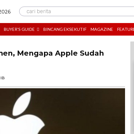
cari berita
 2026
BUYER’S GUIDE
BINCANG EKSEKUTIF
MAGAZINE
FEATUR
men, Mengapa Apple Sudah
WIB