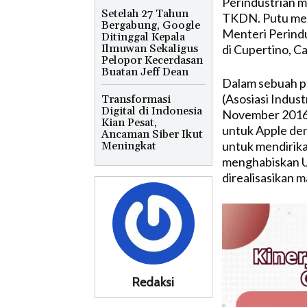
Perindustrian 
Setelah 27 Tahun
TKDN. Putu men
Bergabung, Google
Menteri Perind
Ditinggal Kepala
di Cupertino, C
Ilmuwan Sekaligus
Pelopor Kecerdasan
Buatan Jeff Dean
Dalam sebuah p
(Asosiasi Indus
Transformasi
Digital di Indonesia
November 2016,
Kian Pesat,
untuk Apple den
Ancaman Siber Ikut
untuk mendirika
Meningkat
menghabiskan US
direalisasikan m
Redaksi