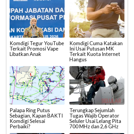
Komdigi Tegur YouTube
Komdigi Cuma Katakan
Terkait Promosi Vape
Ini Usai Putusan MK
Libatkan Anak
Terkait Kuota Internet
Hangus
Palapa Ring Putus
Terungkap Sejumlah
Sebagian, Kapan BAKTI
Tugas Wajib Operator
Komdigi Selesai
Seluler Usai Lelang Pita
Perbaiki?
700 MHz dan 2,6 GHz