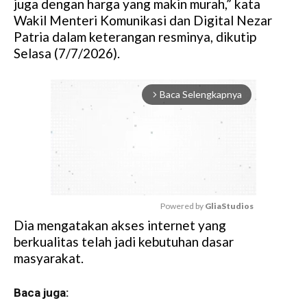
juga dengan harga yang makin murah,” kata
Wakil Menteri Komunikasi dan Digital Nezar
Patria dalam keterangan resminya, dikutip
Selasa (7/7/2026).
Baca Selengkapnya
arrow_forward_ios
Powered by 
GliaStudios
Dia mengatakan akses internet yang
M
berkualitas telah jadi kebutuhan dasar
u
masyarakat.
t
e
Baca juga: