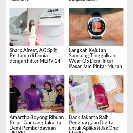
Sharp Airest, AC Split
Langkah Kejutan
Pertama di Dunia
Samsung Tinggalkan
dengan Filter MERV 14
Wear OS Demi Incar
Pasar Jam Pintar Murah
Amartha Boyong Ribuan
Bank Jakarta Raih
Pelari Guncang Jakarta
Penghargaan Digital
Demi Pemberdayaan
untuk Aplikasi JakOne