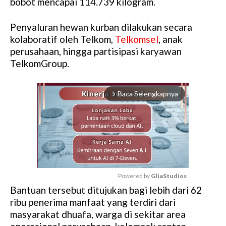
bobot mencapai 114.739 kilogram.
Penyaluran hewan kurban dilakukan secara
kolaboratif oleh Telkom,
Telkomsel
, anak
perusahaan, hingga partisipasi karyawan
TelkomGroup.
Baca Selengkapnya
arrow_forward_ios
Powered by 
GliaStudios
Bantuan tersebut ditujukan bagi lebih dari 62
M
ribu penerima manfaat yang terdiri dari
u
masyarakat dhuafa, warga di sekitar area
t
e