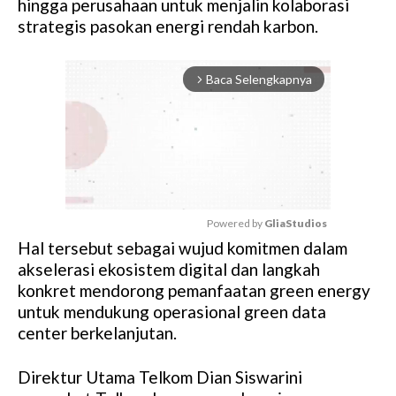
hingga perusahaan untuk menjalin kolaborasi
strategis pasokan energi rendah karbon.
Baca Selengkapnya
arrow_forward_ios
Powered by 
GliaStudios
Hal tersebut sebagai wujud komitmen dalam
M
akselerasi ekosistem digital dan langkah
u
konkret mendorong pemanfaatan green energy
t
untuk mendukung operasional green data
e
center berkelanjutan.
Direktur Utama Telkom Dian Siswarini