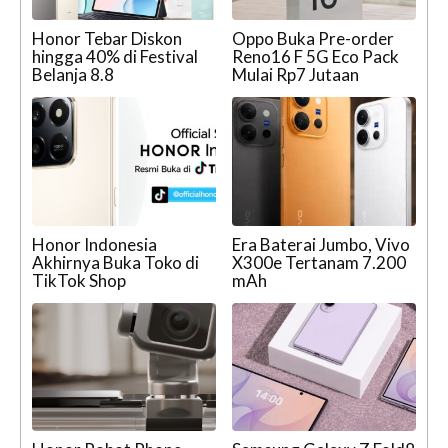
Honor Tebar Diskon
Oppo Buka Pre-order
hingga 40% di Festival
Reno16 F 5G Eco Pack
Belanja 8.8
Mulai Rp7 Jutaan
Honor Indonesia
Era Baterai Jumbo, Vivo
Akhirnya Buka Toko di
X300e Tertanam 7.200
TikTok Shop
mAh