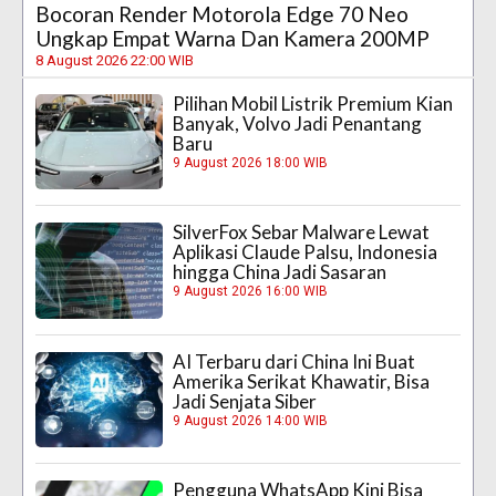
Bocoran Render Motorola Edge 70 Neo
Ungkap Empat Warna Dan Kamera 200MP
8 August 2026 22:00 WIB
Pilihan Mobil Listrik Premium Kian
Banyak, Volvo Jadi Penantang
Baru
9 August 2026 18:00 WIB
SilverFox Sebar Malware Lewat
Aplikasi Claude Palsu, Indonesia
hingga China Jadi Sasaran
9 August 2026 16:00 WIB
AI Terbaru dari China Ini Buat
Amerika Serikat Khawatir, Bisa
Jadi Senjata Siber
9 August 2026 14:00 WIB
Pengguna WhatsApp Kini Bisa