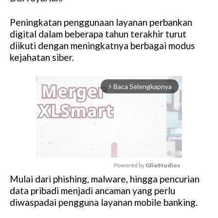
Peningkatan penggunaan layanan perbankan
digital dalam beberapa tahun terakhir turut
diikuti dengan meningkatnya berbagai modus
kejahatan siber.
Baca Selengkapnya
arrow_forward_ios
Powered by 
GliaStudios
Mulai dari phishing, malware, hingga pencurian
M
data pribadi menjadi ancaman yang perlu
u
diwaspadai pengguna layanan mobile banking.
t
e