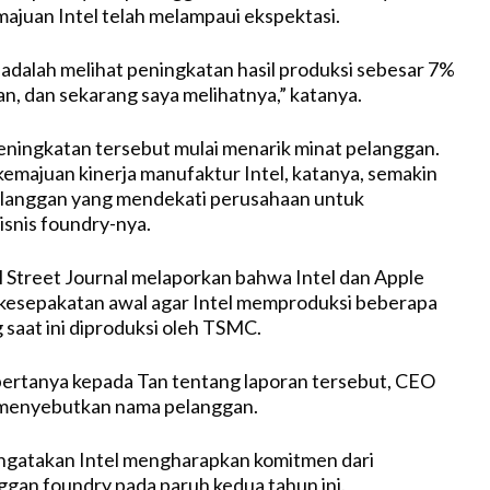
juan Intel telah melampaui ekspektasi.
k adalah melihat peningkatan hasil produksi sebesar 7%
an, dan sekarang saya melihatnya,” katanya.
ningkatan tersebut mulai menarik minat pelanggan.
kemajuan kinerja manufaktur Intel, katanya, semakin
elanggan yang mendekati perusahaan untuk
snis foundry-nya.
l Street Journal melaporkan bahwa Intel dan Apple
 kesepakatan awal agar Intel memproduksi beberapa
 saat ini diproduksi oleh TSMC.
ertanya kepada Tan tentang laporan tersebut, CEO
menyebutkan nama pelanggan.
gatakan Intel mengharapkan komitmen dari
gan foundry pada paruh kedua tahun ini.