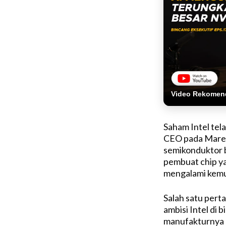
Video Rekomen
Saham Intel tel
CEO pada Maret
semikonduktor 
pembuat chip ya
mengalami kem
Salah satu per
ambisi Intel d
manufakturnya 