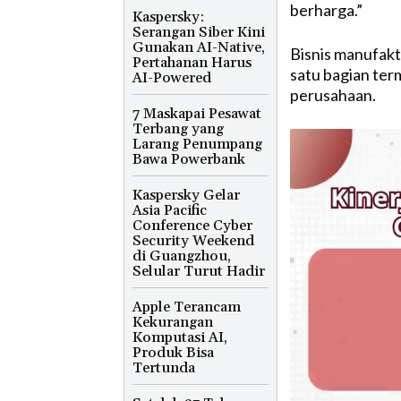
berharga.”
Kaspersky:
Serangan Siber Kini
Gunakan AI-Native,
Bisnis manufaktu
Pertahanan Harus
satu bagian term
AI-Powered
perusahaan.
7 Maskapai Pesawat
Terbang yang
Larang Penumpang
Bawa Powerbank
Kaspersky Gelar
Asia Pacific
Conference Cyber
Security Weekend
di Guangzhou,
Selular Turut Hadir
Apple Terancam
Kekurangan
Komputasi AI,
Produk Bisa
Tertunda