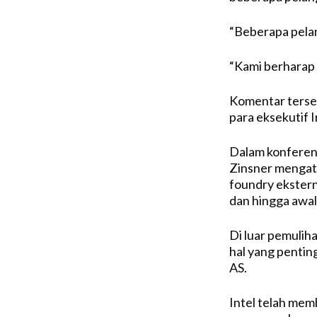
“Beberapa pelan
“Kami berharap 
Komentar terse
para eksekutif I
Dalam konferens
Zinsner mengata
foundry ekstern
dan hingga awal
Di luar pemulih
hal yang pentin
AS.
Intel telah mem