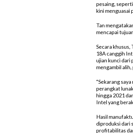
pesaing, seper
kini menguasai p
Tan mengatakan
mencapai tujuan
Secara khusus,
18A canggih Inte
ujian kunci dari
mengambil alih, 
“Sekarang saya 
perangkat lunak
hingga 2021 dan
Intel yang bera
Hasil manufaktu
diproduksi dari 
profitabilitas 