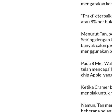
mengatakan kema
“Praktik terbai
atau 8% per bul
Menurut Tan, pe
Seiring dengan 
banyak calon p
menggunakan bi
Pada 8 Mei, Wal
telah mencapai
chip Apple, yang
Ketika Cramer b
menolak untuk 
Namun, Tan men
beberapa pelang