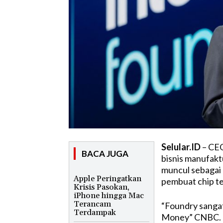
Selular.ID
– CEO
BACA JUGA
bisnis manufak
muncul sebagai 
Apple Peringatkan
pembuat chip te
Krisis Pasokan,
iPhone hingga Mac
Terancam
“Foundry sangat
Terdampak
Money” CNBC. “I