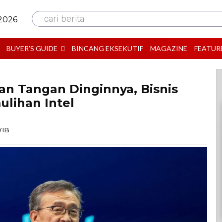
cari berita
 2026
BUYER’S GUIDE
BINCANG EKSEKUTIF
MAGAZINE
FEATUR
an Tangan Dinginnya, Bisnis
ulihan Intel
WIB