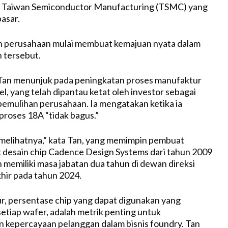
ti Taiwan Semiconductor Manufacturing (TSMC) yang
asar.
 perusahaan mulai membuat kemajuan nyata dalam
 tersebut.
 Tan menunjuk pada peningkatan proses manufaktur
l, yang telah dipantau ketat oleh investor sebagai
 pemulihan perusahaan. Ia mengatakan ketika ia
proses 18A “tidak bagus.”
melihatnya,” kata Tan, yang memimpin pembuat
 desain chip Cadence Design Systems dari tahun 2009
 memiliki masa jabatan dua tahun di dewan direksi
khir pada tahun 2024.
r, persentase chip yang dapat digunakan yang
setiap wafer, adalah metrik penting untuk
dan kepercayaan pelanggan dalam bisnis foundry. Tan