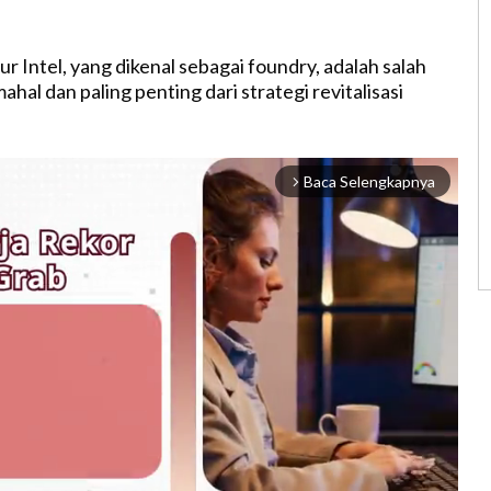
r Intel, yang dikenal sebagai foundry, adalah salah
ahal dan paling penting dari strategi revitalisasi
Baca Selengkapnya
arrow_forward_ios