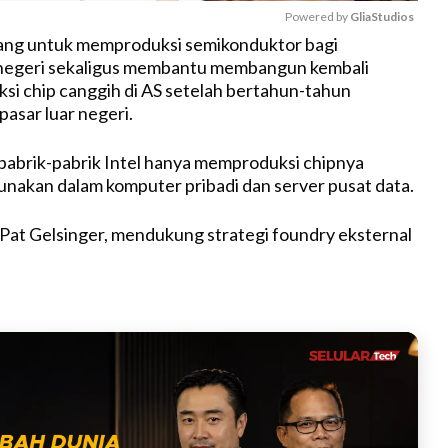
Powered by 
GliaStudios
ncang untuk memproduksi semikonduktor bagi
 negeri sekaligus membantu membangun kembali
M
ksi chip canggih di AS setelah bertahun-tahun
u
pasar luar negeri.
t
e
, pabrik-pabrik Intel hanya memproduksi chipnya
gunakan dalam komputer pribadi dan server pusat data.
Pat Gelsinger, mendukung strategi foundry eksternal