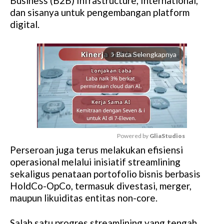
Business (B2B) Infrastructure, International,
dan sisanya untuk pengembangan platform
digital.
Baca Selengkapnya
arrow_forward_ios
Powered by 
GliaStudios
Perseroan juga terus melakukan efisiensi
M
operasional melalui inisiatif streamlining
u
sekaligus penataan portofolio bisnis berbasis
t
HoldCo-OpCo, termasuk divestasi, merger,
e
maupun likuiditas entitas non-core.
Salah satu progres streamlining yang tengah