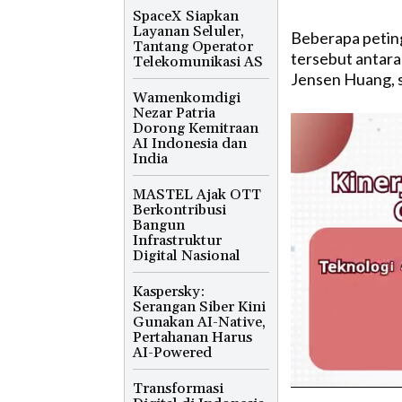
SpaceX Siapkan
Layanan Seluler,
Beberapa petin
Tantang Operator
tersebut antara
Telekomunikasi AS
Jensen Huang, 
Wamenkomdigi
Nezar Patria
Dorong Kemitraan
AI Indonesia dan
India
MASTEL Ajak OTT
Berkontribusi
Bangun
Infrastruktur
Digital Nasional
Kaspersky:
Serangan Siber Kini
Gunakan AI-Native,
Pertahanan Harus
AI-Powered
Transformasi