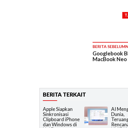
T
BERITA SEBELUM
Googlebook Bis
MacBook Neo
BERITA TERKAIT
Apple Siapkan
AI Men
Sinkronisasi
Dunia,
Clipboard iPhone
Teruan
dan Windows di
Rencan