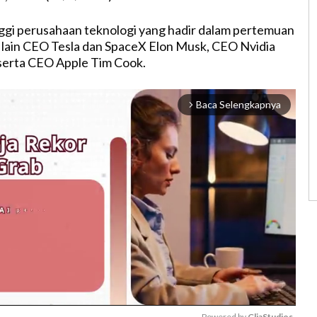
ggi perusahaan teknologi yang hadir dalam pertemuan
 lain CEO Tesla dan SpaceX Elon Musk, CEO Nvidia
serta CEO Apple Tim Cook.
Baca Selengkapnya
arrow_forward_ios
Powered by 
GliaStudios