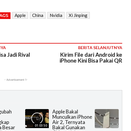
Apple
China
Nvidia
Xi Jinping
AGS
NYA
BERITA SELANJUTNYA
a Jadi Rival
Kirim File dari Android ke
iPhone Kini Bisa Pakai QR
- Advertisement 1-
gubah
Apple Bakal
Munculkan iPhone
gkap
Air 2, Ternyata
01:03:50
a Besar
Bakal Gunakan