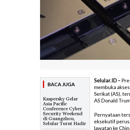
Selular.ID –
Pres
BACA JUGA
membuka akses 
Serikat (AS), t
Kaspersky Gelar
AS Donald Trump
Asia Pacific
Conference Cyber
Security Weekend
Pernyataan ter
di Guangzhou,
eksekutif peru
Selular Turut Hadir
lawatan ke Chin