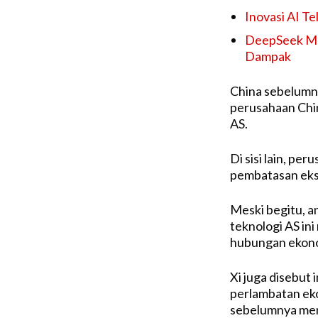
Inovasi AI T
DeepSeek Mak
Dampak
China sebelumny
perusahaan Chi
AS.
Di sisi lain, pe
pembatasan eksp
Meski begitu, a
teknologi AS ini
hubungan ekono
Xi juga disebut 
perlambatan eko
sebelumnya menu