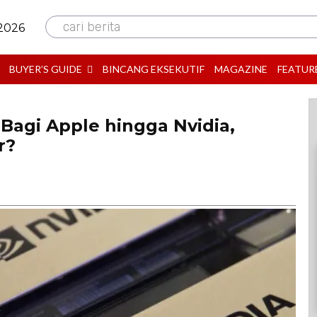
cari berita
 2026
BUYER’S GUIDE
BINCANG EKSEKUTIF
MAGAZINE
FEATUR
Bagi Apple hingga Nvidia,
r?