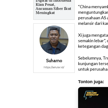
Digital di Indonesia
Kian Pesat,
“China menyambu
Ancaman Siber Ikut
menguntungkan 
Meningkat
perusahaan AS ak
melansir dari ka
Xi juga mengata
semakin lebar”,
ketegangan dag
Sebelumnya, Tr
Suharno
kunjungan ters
https://selular.id/
untuk perusaha
Tonton juga: