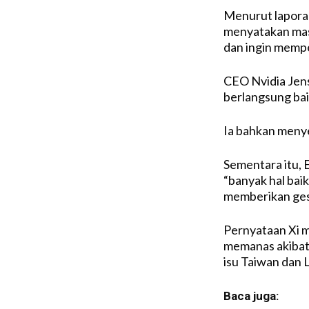
Menurut laporan
menyatakan mas
dan ingin mempe
CEO Nvidia Jen
berlangsung bai
Ia bahkan menye
Sementara itu,
“banyak hal bai
memberikan ges
Pernyataan Xi 
memanas akibat
isu Taiwan dan 
Baca juga: