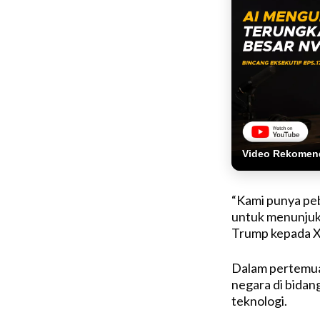
Video Rekomen
“Kami punya pebi
untuk menunjukk
Trump kepada X
Dalam pertemuan
negara di bidan
teknologi.