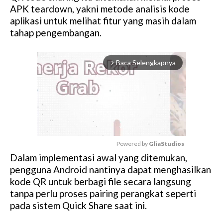
APK teardown, yakni metode analisis kode
aplikasi untuk melihat fitur yang masih dalam
tahap pengembangan.
Baca Selengkapnya
arrow_forward_ios
Powered by 
GliaStudios
Dalam implementasi awal yang ditemukan,
M
pengguna Android nantinya dapat menghasilkan
u
kode QR untuk berbagi file secara langsung
t
tanpa perlu proses pairing perangkat seperti
e
pada sistem Quick Share saat ini.