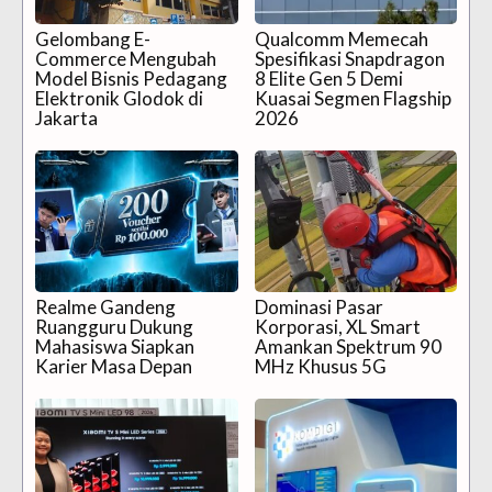
Gelombang E-
Qualcomm Memecah
Commerce Mengubah
Spesifikasi Snapdragon
Model Bisnis Pedagang
8 Elite Gen 5 Demi
Elektronik Glodok di
Kuasai Segmen Flagship
Jakarta
2026
Realme Gandeng
Dominasi Pasar
Ruangguru Dukung
Korporasi, XL Smart
Mahasiswa Siapkan
Amankan Spektrum 90
Karier Masa Depan
MHz Khusus 5G