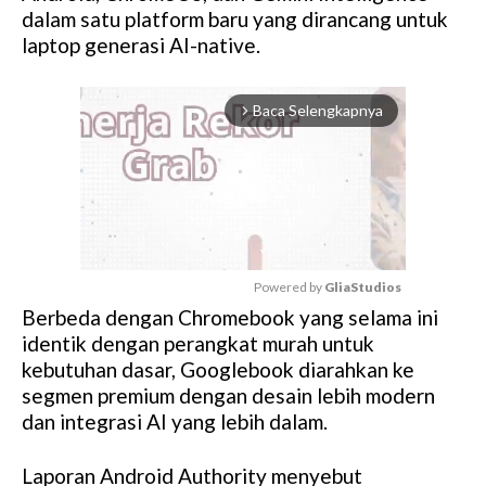
dalam satu platform baru yang dirancang untuk
laptop generasi AI-native.
Baca Selengkapnya
arrow_forward_ios
Powered by 
GliaStudios
Berbeda dengan Chromebook yang selama ini
M
identik dengan perangkat murah untuk
u
kebutuhan dasar, Googlebook diarahkan ke
t
segmen premium dengan desain lebih modern
e
dan integrasi AI yang lebih dalam.
Laporan Android Authority menyebut