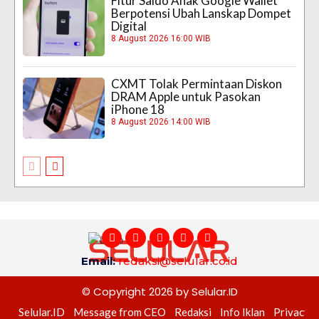
Fitur Saldo Anak Google Wallet
Berpotensi Ubah Lanskap Dompet
Digital
8 August 2026 16:00 WIB
CXMT Tolak Permintaan Diskon
DRAM Apple untuk Pasokan
iPhone 18
8 August 2026 14:00 WIB
Email:
redaksi@selular.co.id
© Copyright 2026 by Selular.ID
Selular.ID
Message from CEO
Redaksi
Info Iklan
Privacy P