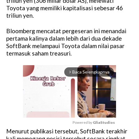
triliun yen (306 miliar dolar AS), melewati
Toyota yang memiliki kapitalisasi sebesar 46
triliun yen.
Bloomberg mencatat pergeseran ini menandai
pertama kalinya dalam lebih dari dua dekade
SoftBank melampaui Toyota dalam nilai pasar
termasuk saham treasuri.
Baca Selengkapnya
arrow_forward_ios
Powered by 
GliaStudios
Menurut publikasi tersebut, SoftBank terakhir
M
kali memegang posisi tersebut secara singkat