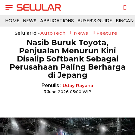
HOME
NEWS
APPLICATIONS
BUYER’S GUIDE
BINCAN
Selular.id -
AutoTech
News
Feature
Nasib Buruk Toyota,
Penjualan Menurun Kini
Disalip Softbank Sebagai
Perusahaan Paling Berharga
di Jepang
Penulis :
Uday Rayana
3 June 2026 05:00 WIB