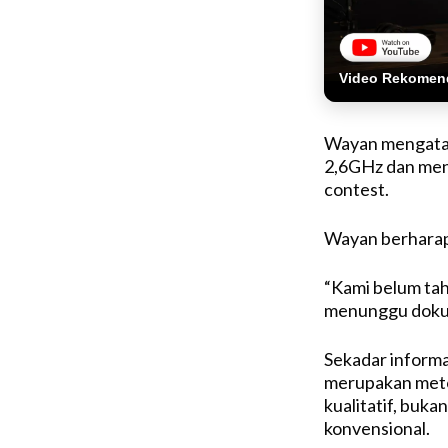
Video Rekomen
Wayan
mengat
2,6GHz dan
men
contest.
Wayan
berhara
“Kami
belum
ta
menunggu
dok
Sekadar
informa
merupakan
met
kualitatif
,
bukan
konvensional
.