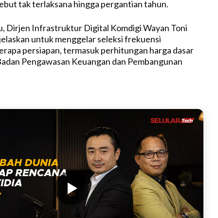
ebut
tak
terlaksana
hingga
pergantian
tahun
.
t
e
u
,
Dirjen
Infrastruktur
Digital
Komdigi
Wayan Toni
elaskan
untuk
menggelar
seleksi
frekuensi
erapa
persiapan
,
termasuk
perhitungan
harga
dasar
Badan
Pengawasan
Keuangan
dan Pembangunan