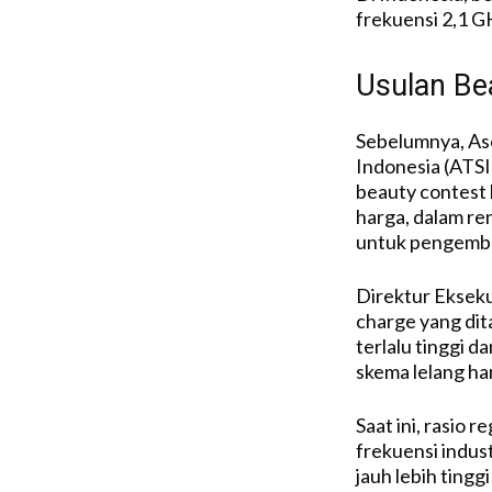
frekuensi
2,1 G
Usulan Be
Sebelumnya
,
As
Indonesia (ATSI
beauty contest
harga
,
dalam
re
untuk
pengemb
Direktur
Ekseku
charge yang
di
terlalu
tinggi
da
skema
lelang
ha
Saat
ini
,
rasio
re
frekuensi
indust
jauh
lebih
tinggi