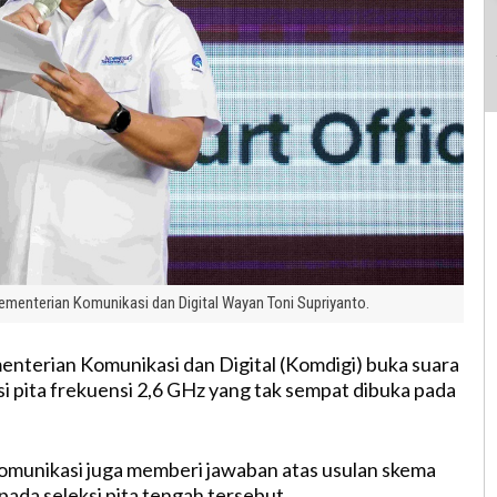
 Kementerian Komunikasi dan Digital Wayan Toni Supriyanto.
enterian
Komunikasi
dan Digital (
Komdigi
)
buka
suara
si
pita
frekuensi
2,6 GHz yang
tak
sempat
dibuka
pada
omunikasi
juga
memberi
jawaban
atas
usulan
skema
 pada
seleksi
pita
tengah
tersebut
.