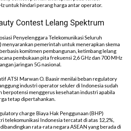
Hz
untuk
hindari
perang
harga
antar
operator.
auty Contest Lelang Spektrum
osiasi
Penyelenggara
Telekomunikasi
Seluruh
)
menyarankan
pemerintah
untuk
menerapkan
skema
berbasis
komitmen
pembangunan
,
ketimbang
lelang
ncana
pembukaan
pita
frekuensi
2,6 GHz dan 700 MHz
angan
jaringan
5G
nasional
.
tif
ATSI Marwan O.
Baasir
menilai
beban
regulatory
tanggung
industri
operator
seluler
di Indonesia
sudah
n
berpotensi
menggerus
kesehatan
industri
apabila
rga
tetap
dipertahankan
.
gulatory charge
Biaya
Hak
Penggunaan
(BHP)
ri
telekomunikasi
Indonesia
tercatat
di
atas
12,2%,
dibandingkan
rata-rata negara ASEAN yang
berada
di