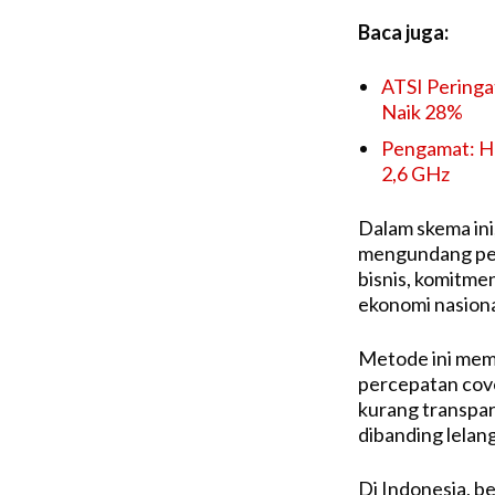
Baca juga:
ATSI Peringa
Naik 28%
Pengamat: Ha
2,6 GHz
Dalam
skema
ini
mengundang
pe
bisnis
,
komitme
ekonomi
nasion
Metode
ini
memp
percepatan
cov
kurang
transpa
dibanding
lelan
Di Indonesia, b