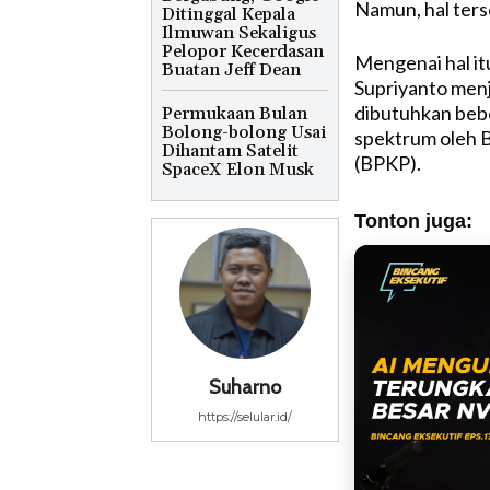
Namun
,
hal
ters
Ditinggal Kepala
Ilmuwan Sekaligus
Pelopor Kecerdasan
Mengenai
hal
it
Buatan Jeff Dean
Supriyanto
menj
dibutuhkan
beb
Permukaan Bulan
Bolong-bolong Usai
spektrum
oleh 
Dihantam Satelit
(BPKP).
SpaceX Elon Musk
Tonton juga:
Suharno
https://selular.id/