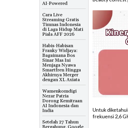
AI-Powered
Cara Live
Streaming Gratis
Timnas Indonesia
di Laga Hidup Mati
Piala AFF 2026
Habis-Habisan
Franky Widjaya:
Bagaimana Bos
Sinar Mas Ini
Menjaga Nyawa
Smartfren Hingga
Akhirnya Merger
dengan XL Axiata
Wamenkomdigi
Nezar Patria
Dorong Kemitraan
AI Indonesia dan
Untuk
diketahui
India
frekuensi
2,6 G
Setelah 27 Tahun
Bergabung, Google