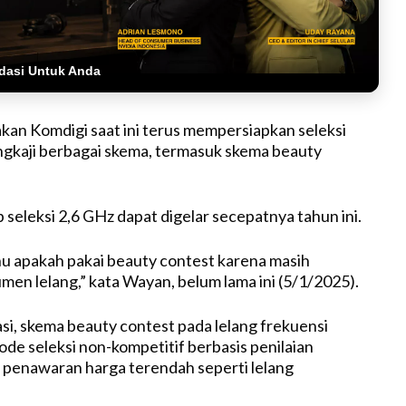
dasi Untuk Anda
akan
Komdigi
saat
ini
terus
mempersiapkan
seleksi
gkaji
berbagai
skema
,
termasuk
skema
beauty
p
seleksi
2,6 GHz
dapat
digelar
secepatnya
tahun
ini
.
hu
apakah
pakai
beauty contest
karena
masih
umen
lelang
,” kata Wayan,
belum
lama
ini
(5/1/2025).
si
,
skema
beauty contest pada
lelang
frekuensi
ode
seleksi
non-
kompetitif
berbasis
penilaian
penawaran
harga
terendah
seperti
lelang