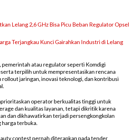
tkan Lelang 2,6 GHz Bisa Picu Beban Regulator Opsel
rga Terjangkau Kunci Gairahkan Industri di Lelang
,
pemerintah
atau
regulator
seperti
Komdigi
serta
terpilih
untuk
mempresentasikan
rencana
n
rollout
jaringan
,
inovasi
teknologi
, dan
kontribusi
al
.
rioritaskan
operator
berkualitas
tinggi
untuk
erage dan
kualitas
layanan
,
tetapi
dikritik
karena
ran
dan
dikhawatirkan
terjadi
persengkongkolan
g
harga
terbuka
.
eauty contest
pernah
diterapkan
pada tender