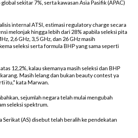
o
global
sekitar
7%,
serta
kawasan
Asia
Pasifik
(APAC)
lisis
internal ATSI,
estimasi
regulatory charge
secara
nsi
melonjak
hingga
lebih
dari
28%
apabila
seleksi
pita
Hz, 2,6 GHz, 3,5 GHz, dan 26 GHz
masih
kema
seleksi
serta
formula BHP yang
sama
seperti
i
atas
12,2%,
kalau
skemanya
masih
seleksi
dan BHP
ekarang
. Masih
lelang
dan
bukan
beauty contest ya
ti
itu
,” kata Marwan.
bahkan
,
sejumlah
negara
telah
mulai
mengubah
lam
seleksi
spektrum
.
ka
Serikat
(AS)
disebut
telah
beralih
ke
pendekatan