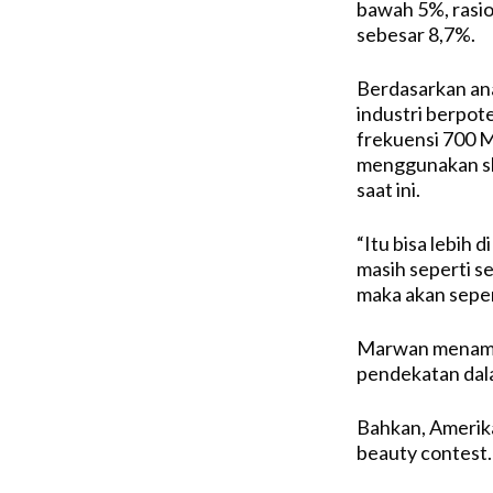
bawah
5%,
rasi
sebesar
8,7%.
Berdasarkan
ana
industri
berpote
frekuensi
700 M
menggunakan
s
saat
ini
.
“
Itu
bisa
lebih
d
masih
seperti
s
maka
akan
seper
Marwan
menam
pendekatan
da
Bahkan
, Ameri
beauty contest.