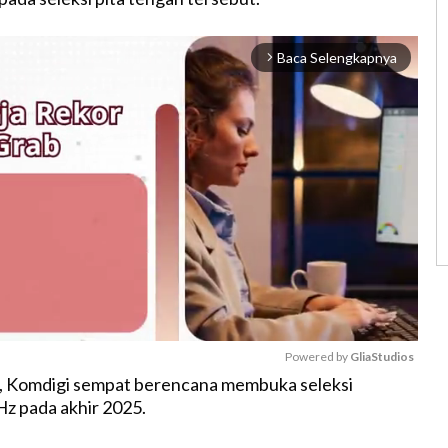
Baca Selengkapnya
arrow_forward_ios
Powered by 
GliaStudios
,
Komdigi
sempat
berencana
membuka
seleksi
Hz pada
akhir
2025.
M
u