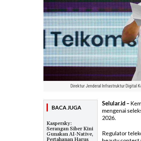
Direktur Jenderal Infrastruktur Digital
Selular.id –
Kem
BACA JUGA
mengenai
selek
2026.
Kaspersky:
Serangan Siber Kini
Regulator
telek
Gunakan AI-Native,
Pertahanan Harus
beauty contest