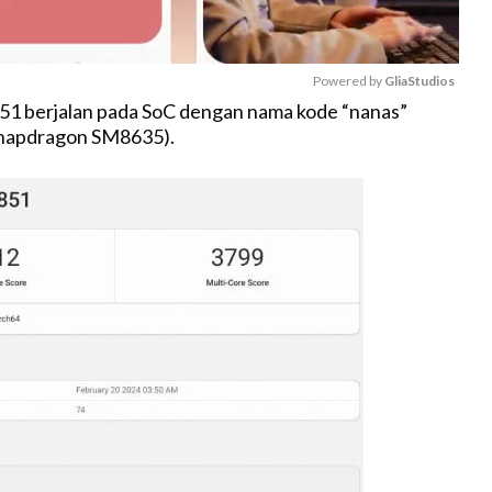
Powered by 
GliaStudios
 berjalan pada SoC dengan nama kode “nanas”
napdragon SM8635).
M
u
t
e