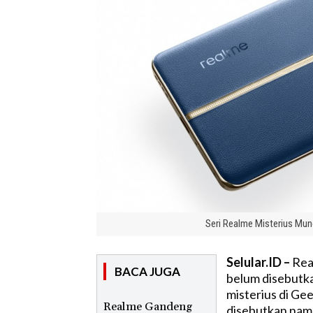
Seri Realme Misterius Mun
Selular.ID –
Real
BACA JUGA
belum disebutka
misterius di Ge
Realme Gandeng
disebutkan nam