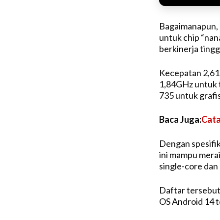
Bagaimanapun, d
untuk chip “nana
berkinerja tingg
Kecepatan 2,61G
1,84GHz untuk ti
735 untuk grafis
Baca Juga:
Cata
Dengan spesifik
ini mampu mera
single-core dan
Daftar tersebut
OS Android 14 