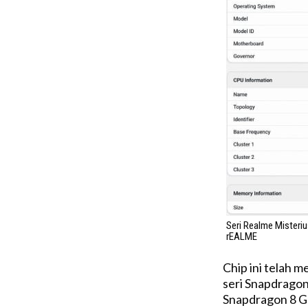
Seri Realme Misteri
rEALME
Chip ini telah m
seri Snapdragon
Snapdragon 8 Ge