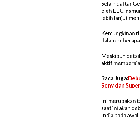
Selain daftar G
oleh EEC, namun
lebih lanjut me
Kemungkinan rin
dalam beberapa
Meskipun detai
aktif mempersi
Baca Juga:
Debu
Sony dan Supe
Ini merupakan t
saat ini akan d
India pada awal