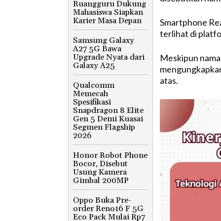
Ruangguru Dukung
Mahasiswa Siapkan
Karier Masa Depan
Smartphone Rea
terlihat di pla
Samsung Galaxy
A27 5G Bawa
Upgrade Nyata dari
Meskipun nama r
Galaxy A25
mengungkapkan 
atas.
Qualcomm
Memecah
Spesifikasi
Snapdragon 8 Elite
Gen 5 Demi Kuasai
Segmen Flagship
2026
Honor Robot Phone
Bocor, Disebut
Usung Kamera
Gimbal 200MP
Oppo Buka Pre-
order Reno16 F 5G
Eco Pack Mulai Rp7