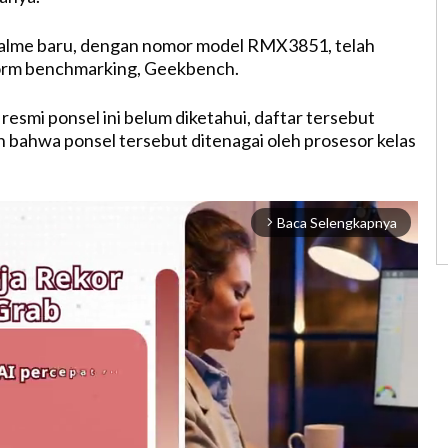
lme baru, dengan nomor model RMX3851, telah
tform benchmarking, Geekbench.
esmi ponsel ini belum diketahui, daftar tersebut
bahwa ponsel tersebut ditenagai oleh prosesor kelas
Baca Selengkapnya
arrow_forward_ios