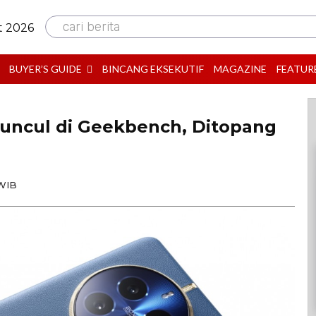
cari berita
t 2026
BUYER’S GUIDE
BINCANG EKSEKUTIF
MAGAZINE
FEATUR
Muncul di Geekbench, Ditopang
 WIB