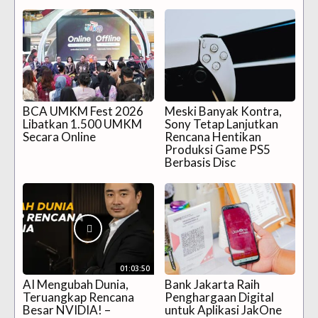
BCA UMKM Fest 2026
Meski Banyak Kontra,
Libatkan 1.500 UMKM
Sony Tetap Lanjutkan
Secara Online
Rencana Hentikan
Produksi Game PS5
Berbasis Disc
01:03:50
AI Mengubah Dunia,
Bank Jakarta Raih
Teruangkap Rencana
Penghargaan Digital
Besar NVIDIA! –
untuk Aplikasi JakOne