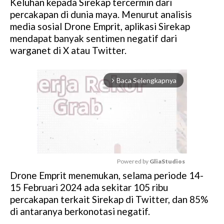
Keluhan kepada Sirekap tercermin dari
percakapan di dunia maya. Menurut analisis
media sosial Drone Emprit, aplikasi Sirekap
mendapat banyak sentimen negatif dari
warganet di X atau Twitter.
Baca Selengkapnya
arrow_forward_ios
Powered by 
GliaStudios
Drone Emprit menemukan, selama periode 14-
M
15 Februari 2024 ada sekitar 105 ribu
u
percakapan terkait Sirekap di Twitter, dan 85%
t
di antaranya berkonotasi negatif.
e