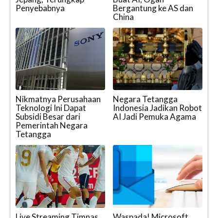
Penyebabnya
Bergantung ke AS dan
China
Nikmatnya Perusahaan
Negara Tetangga
Teknologi Ini Dapat
Indonesia Jadikan Robot
Subsidi Besar dari
AI Jadi Pemuka Agama
Pemerintah Negara
Tetangga
Live Streaming Timnas
Waspada! Microsoft