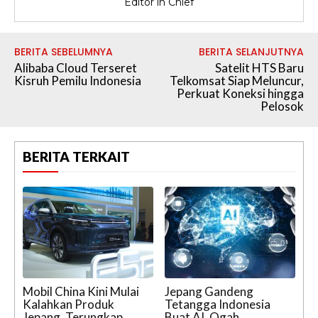
Editor in Chief
BERITA SEBELUMNYA
BERITA SELANJUTNYA
Alibaba Cloud Terseret
Satelit HTS Baru
Kisruh Pemilu Indonesia
Telkomsat Siap Meluncur,
Perkuat Koneksi hingga
Pelosok
BERITA TERKAIT
Mobil China Kini Mulai
Jepang Gandeng
Kalahkan Produk
Tetangga Indonesia
Jepang, Terungkap
Buat AI, Ogah