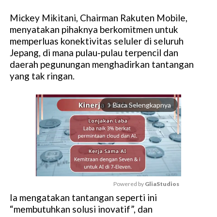
Mickey Mikitani, Chairman Rakuten Mobile,
menyatakan pihaknya berkomitmen untuk
memperluas konektivitas seluler di seluruh
Jepang, di mana pulau-pulau terpencil dan
daerah pegunungan menghadirkan tantangan
yang tak ringan.
Baca Selengkapnya
arrow_forward_ios
Powered by 
GliaStudios
Ia mengatakan tantangan seperti ini
M
“membutuhkan solusi inovatif”, dan
u