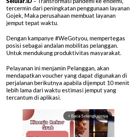
Selular.ID
– Transformasi pandemi ke endemi,
tercermin dari peningkatan penggunaan layanan
Gojek, Maka perusahaan membuat layanan
jemput tepat waktu.
Dengan kampanye #WeGotyou, mempertegas
posisi sebagai andalan mobilitas pelanggan.
Untuk mendukung produktivitas masyarakat.
Pelayanan ini menjamin Pelanggan, akan
mendapatkan voucher yang dapat digunakan di
perjalanan berikutnya apabila dijemput 10 menit
lebih lama dari waktu estimasi jemput yang
tercantum di aplikasi.
Baca Selengkapnya
arrow_forward_ios