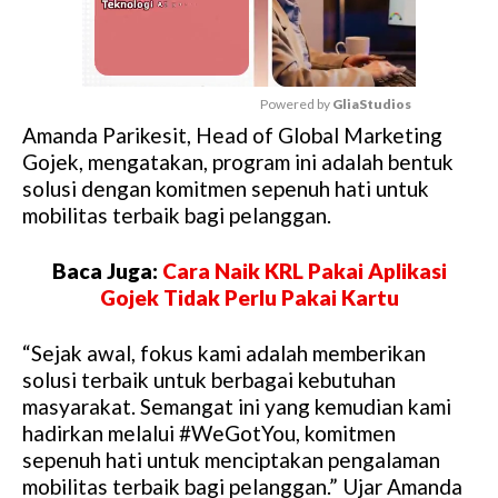
Powered by 
GliaStudios
Amanda Parikesit, Head of Global Marketing
M
Gojek, mengatakan, program ini adalah bentuk
u
solusi dengan komitmen sepenuh hati untuk
t
mobilitas terbaik bagi pelanggan.
e
Baca Juga:
Cara Naik KRL Pakai Aplikasi
Gojek Tidak Perlu Pakai Kartu
“Sejak awal, fokus kami adalah memberikan
solusi terbaik untuk berbagai kebutuhan
masyarakat. Semangat ini yang kemudian kami
hadirkan melalui #WeGotYou, komitmen
sepenuh hati untuk menciptakan pengalaman
mobilitas terbaik bagi pelanggan.” Ujar Amanda