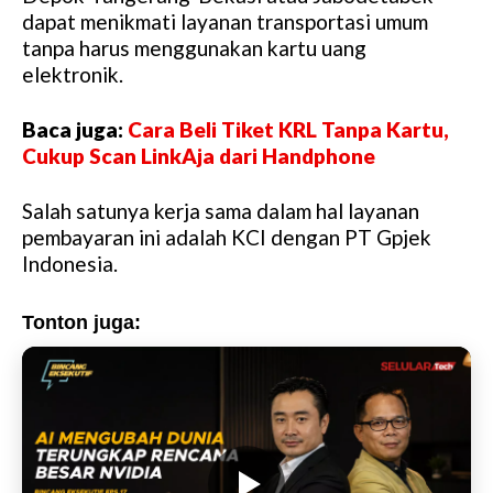
u
dapat menikmati layanan transportasi umum
t
tanpa harus menggunakan kartu uang
e
elektronik.
Baca juga:
Cara Beli Tiket KRL Tanpa Kartu,
Cukup Scan LinkAja dari Handphone
Salah satunya kerja sama dalam hal layanan
pembayaran ini adalah KCI dengan PT Gpjek
Indonesia.
Tonton juga: