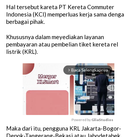
Hal tersebut kareta PT Kereta Commuter
Indonesia (KCI) memperluas kerja sama denga
berbagai pihak.
Khususnya dalam meyediakan layanan
pembayaran atau pembelian tiket kereta rel
listrik (KRL).
Baca Selengkapnya
arrow_forward_ios
Powered by 
GliaStudios
Maka dari itu, pengguna KRL Jakarta-Bogor-
M
Depok-Tangerang-Bekasi atau Jabodetabek