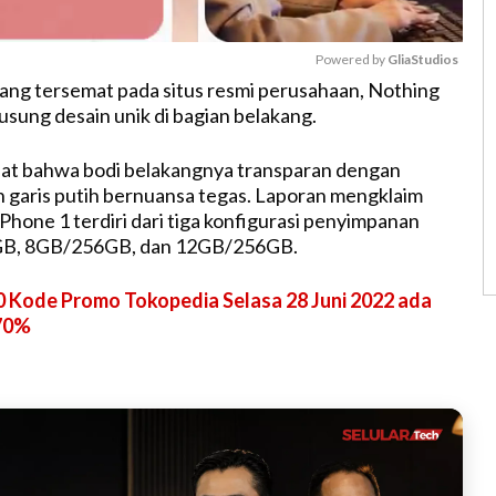
Powered by 
GliaStudios
yang tersemat pada situs resmi perusahaan, Nothing
sung desain unik di bagian belakang.
M
u
hat bahwa bodi belakangnya transparan dengan
t
 garis putih bernuansa tegas. Laporan mengklaim
e
hone 1 terdiri dari tiga konfigurasi penyimpanan
GB, 8GB/256GB, dan 12GB/256GB.
0 Kode Promo Tokopedia Selasa 28 Juni 2022 ada
 70%