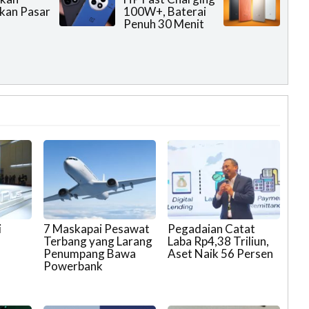
kan Pasar
100W+, Baterai
Penuh 30 Menit
i
7 Maskapai Pesawat
Pegadaian Catat
Terbang yang Larang
Laba Rp4,38 Triliun,
Penumpang Bawa
Aset Naik 56 Persen
Powerbank