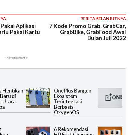
NYA
BERITA SELANJUTNYA
Pakai Aplikasi
7 Kode Promo Grab, GrabCar,
rlu Pakai Kartu
GrabBike, GrabFood Awal
Bulan Juli 2022
- Advertisement 1-
s Hentikan
OnePlus Bangun
Baru di
Ekosistem
a Utara
Terintegrasi
pa
Berbasis
OxygenOS
s
6 Rekomendasi
rkan
HP Fast Charging