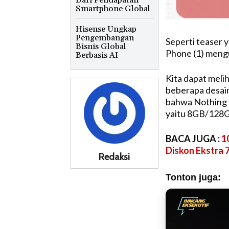
Dari Pendapatan
Smartphone Global
Hisense Ungkap
Pengembangan
Seperti teaser 
Bisnis Global
Phone (1) mengu
Berbasis AI
Kita dapat meli
beberapa desain
bahwa Nothing P
yaitu 8GB/128
BACA JUGA :
1
Diskon Ekstra
Redaksi
Tonton juga: