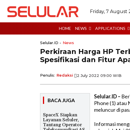
Friday, 7 August
HOME
NEWS
APPLICATIONS
Selular.ID -
News
Perkiraan Harga HP Ter
Spesifikasi dan Fitur Ap
Penulis:
Redaksi
2 July 2022 09:00 WIB
Selular.ID –
Ber
BACA JUGA
Phone (1) atau 
meluncur di pasa
SpaceX Siapkan
Layanan Seluler,
Informasi menge
Tantang Operator
Telekomunikasi AS