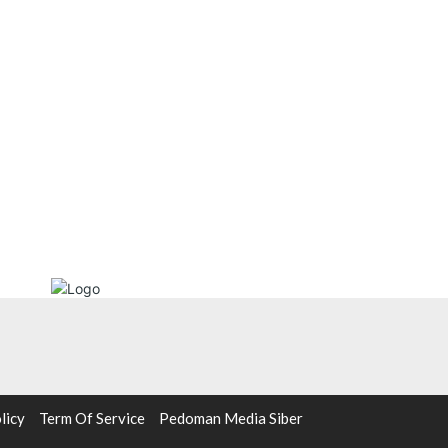
licy
Term Of Service
Pedoman Media Siber