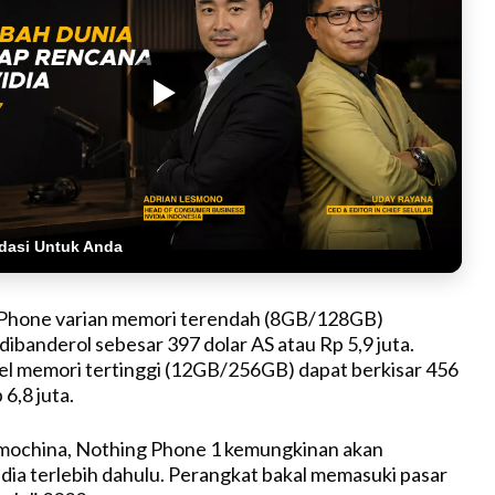
dasi Untuk Anda
Phone varian memori terendah (8GB/128GB)
 dibanderol sebesar 397 dolar AS atau Rp 5,9 juta.
l memori tertinggi (12GB/256GB) dapat berkisar 456
 6,8 juta.
zmochina, Nothing Phone 1 kemungkinan akan
ndia terlebih dahulu. Perangkat bakal memasuki pasar