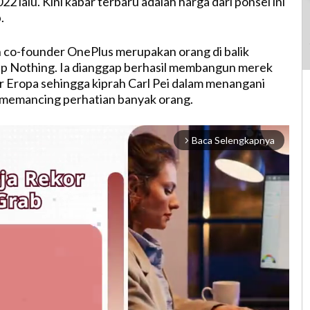
22 lalu. Kini kabar terbaru adalah harga dari ponsel ini
.
n co-founder OnePlus merupakan orang di balik
up Nothing. Ia dianggap berhasil membangun merek
r Eropa sehingga kiprah Carl Pei dalam menangani
memancing perhatian banyak orang.
Baca Selengkapnya
arrow_forward_ios