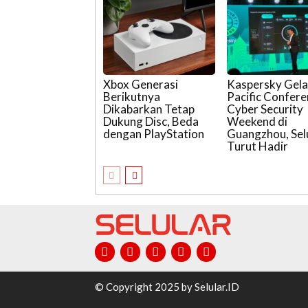
Xbox Generasi
Kaspersky Gela
Berikutnya
Pacific Confer
Dikabarkan Tetap
Cyber Security
Dukung Disc, Beda
Weekend di
dengan PlayStation
Guangzhou, Sel
Turut Hadir
© Copyright 2025 by Selular.ID