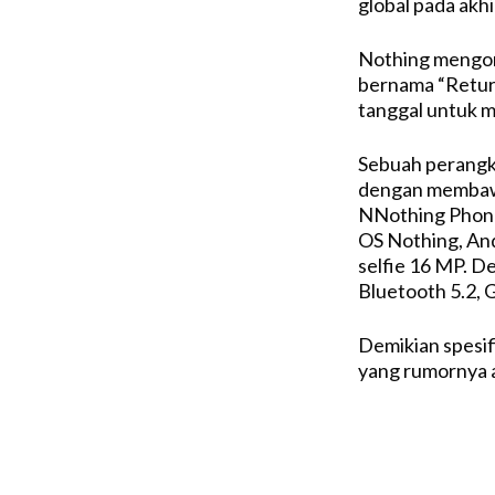
global pada akhi
Nothing mengon
bernama “Return
tanggal untuk m
Sebuah perangk
dengan membawa
NNothing Phone 
OS Nothing, An
selfie 16 MP. De
Bluetooth 5.2, 
Demikian spesif
yang rumornya ak