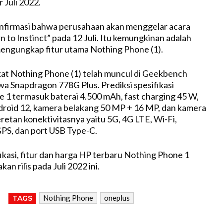
r Juli 2022.
firmasi bahwa perusahaan akan menggelar acara
 to Instinct” pada 12 Juli. Itu kemungkinan adalah
engungkap fitur utama Nothing Phone (1).
at Nothing Phone (1) telah muncul di Geekbench
 Snapdragon 778G Plus. Prediksi spesifikasi
1 termasuk baterai 4.500 mAh, fast charging 45 W,
droid 12, kamera belakang 50 MP + 16 MP, dan kamera
retan konektivitasnya yaitu 5G, 4G LTE, Wi-Fi,
GPS, dan port USB Type-C.
ikasi, fitur dan harga HP terbaru Nothing Phone 1
an rilis pada Juli 2022 ini.
Nothing Phone
oneplus
TAGS