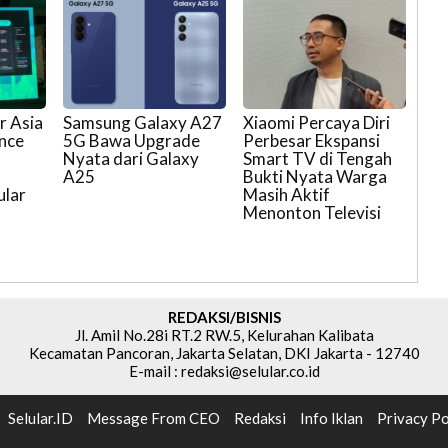
r Asia
Samsung Galaxy A27
Xiaomi Percaya Diri
ence
5G Bawa Upgrade
Perbesar Ekspansi
Nyata dari Galaxy
Smart TV di Tengah
A25
Bukti Nyata Warga
ular
Masih Aktif
Menonton Televisi
REDAKSI/BISNIS
Jl. Amil No.28i RT.2 RW.5, Kelurahan Kalibata
Kecamatan Pancoran, Jakarta Selatan, DKI Jakarta - 12740
E-mail : redaksi@selular.co.id
Selular.ID
Message From CEO
Redaksi
Info Iklan
Privacy Po