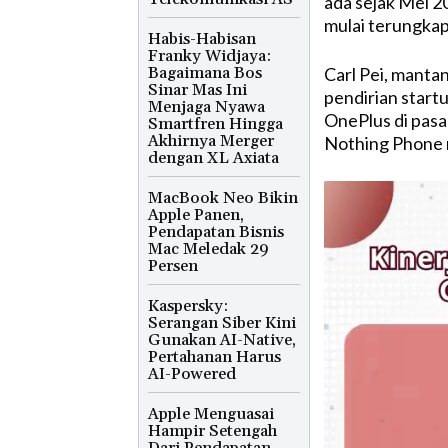
ada sejak Mei 20
mulai terungkap
Habis-Habisan
Franky Widjaya:
Bagaimana Bos
Carl Pei, manta
Sinar Mas Ini
pendirian start
Menjaga Nyawa
OnePlus di pasa
Smartfren Hingga
Akhirnya Merger
Nothing Phone 
dengan XL Axiata
MacBook Neo Bikin
Apple Panen,
Pendapatan Bisnis
Mac Meledak 29
Persen
Kaspersky:
Serangan Siber Kini
Gunakan AI-Native,
Pertahanan Harus
AI-Powered
Apple Menguasai
Hampir Setengah