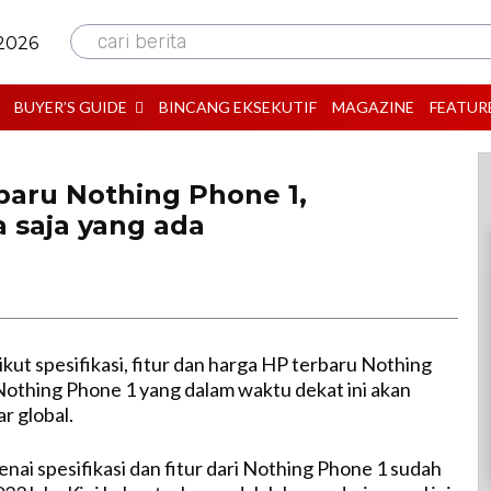
cari berita
 2026
BUYER’S GUIDE
BINCANG EKSEKUTIF
MAGAZINE
FEATUR
baru Nothing Phone 1,
a saja yang ada
ikut spesifikasi, fitur dan harga HP terbaru Nothing
Nothing Phone 1 yang dalam waktu dekat ini akan
r global.
nai spesifikasi dan fitur dari Nothing Phone 1 sudah