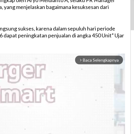
ungkap oleh Aryo Meidianto A, selaku PR Manager
, yang menjelaskan bagaimana kesuksesan dari
angsung sukses, karena dalam sepuluh hari periode
dapat peningkatan penjualan di angka 450 Unit” Ujar
Baca Selengkapnya
arrow_forward_ios