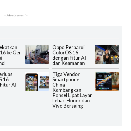
- Advertisement 1-
ekatkan
Oppo Perbarui
16 ke Gen
ColorOS 16
ui
dengan Fitur AI
nd
dan Keamanan
erluas
Tiga Vendor
S 16
Smartphone
Fitur AI
China
Kembangkan
Ponsel Lipat Layar
Lebar, Honor dan
Vivo Bersaing