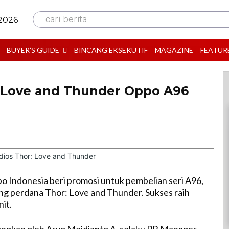
cari berita
 2026
BUYER’S GUIDE
BINCANG EKSEKUTIF
MAGAZINE
FEATUR
: Love and Thunder Oppo A96
o Indonesia beri promosi untuk pembelian seri A96,
ang perdana Thor: Love and Thunder. Sukses raih
it.