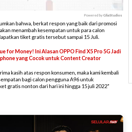
Powered by 
GliaStudios
mkan bahwa, berkat respon yang baik dari promosi
o akan menambah kesempatan untuk para calon
M
atkan tiket gratis tersebut sampai 15 Juli.
u
t
ue for Money! Ini Alasan OPPO Find X5 Pro 5G Jadi
e
phone yang Cocok untuk Content Creator
erima kasih atas respon konsumen, maka kami kembali
empatan bagi calon pengguna A96 untuk
t gratis nonton dari hari ini hingga 15 juli 2022”