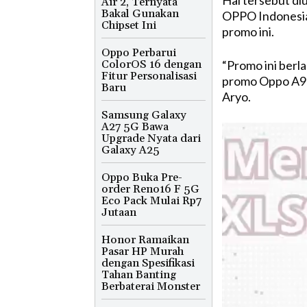
Hal tersebut di
Air 2, Ternyata
Bakal Gunakan
OPPO Indonesia
Chipset Ini
promo ini.
Oppo Perbarui
ColorOS 16 dengan
“Promo ini berl
Fitur Personalisasi
promo Oppo A96 
Baru
Aryo.
Samsung Galaxy
A27 5G Bawa
Upgrade Nyata dari
Galaxy A25
Oppo Buka Pre-
order Reno16 F 5G
Eco Pack Mulai Rp7
Jutaan
Honor Ramaikan
Pasar HP Murah
dengan Spesifikasi
Tahan Banting
Berbaterai Monster