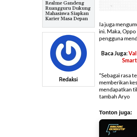
Realme Gandeng
Ruangguru Dukung
Mahasiswa Siapkan
Karier Masa Depan
Ia juga mengumu
ini. Maka, Opp
pengguna mendap
Baca Juga:
Val
Smart
“Sebagai rasa t
Redaksi
memberikan kes
mendapatkan tike
tambah Aryo
Tonton juga: