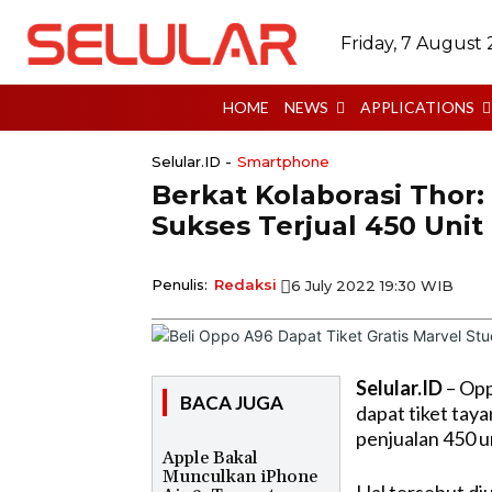
Friday, 7 August
HOME
NEWS
APPLICATIONS
Selular.ID -
Smartphone
Berkat Kolaborasi Thor
Sukses Terjual 450 Unit
Penulis:
Redaksi
6 July 2022 19:30 WIB
Selular.ID
– Opp
BACA JUGA
dapat tiket tay
penjualan 450 un
Apple Bakal
Munculkan iPhone