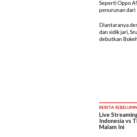
Seperti Oppo A9
penurunan dari 
Diantaranya des
dan sidik jari, 
debutkan Bokeh 
BERITA SEBELUM
Live Streaming
Indonesia vs T
Malam Ini