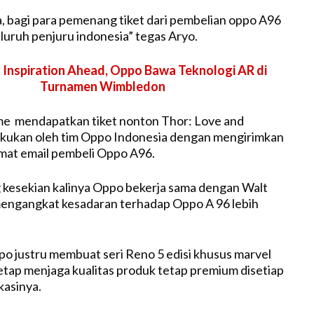
ta, bagi para pemenang tiket dari pembelian oppo A96
eluruh penjuru indonesia” tegas Aryo.
:
Inspiration Ahead, Oppo Bawa Teknologi AR di
Turnamen Wimbledon
e mendapatkan tiket nonton Thor: Love and
lakukan oleh tim Oppo Indonesia dengan mengirimkan
amat email pembeli Oppo A96.
g kesekian kalinya Oppo bekerja sama dengan Walt
mengangkat kesadaran terhadap Oppo A 96 lebih
 justru membuat seri Reno 5 edisi khusus marvel
etap menjaga kualitas produk tetap premium disetiap
kasinya.