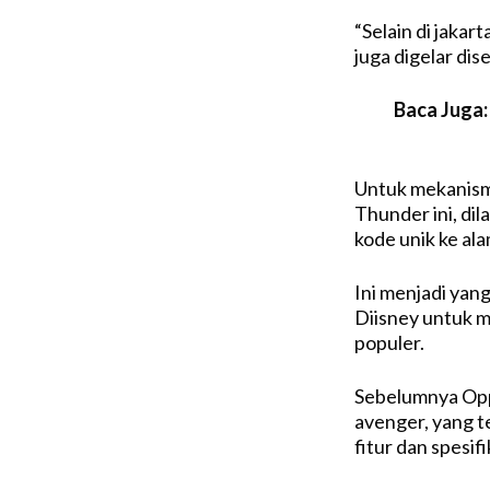
“Selain di jakar
juga digelar dis
Baca Juga
Untuk mekanism
Thunder ini, di
kode unik ke al
Ini menjadi yan
Diisney untuk 
populer.
Sebelumnya Oppo
avenger, yang t
fitur dan spesifi