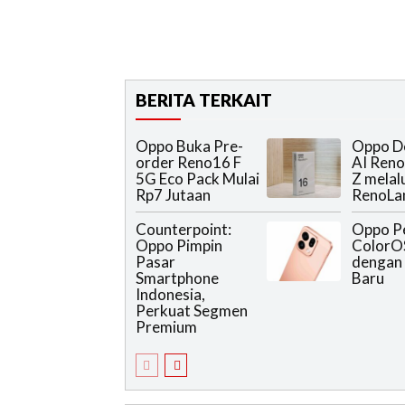
BERITA TERKAIT
Oppo Buka Pre-
Oppo D
order Reno16 F
AI Reno
5G Eco Pack Mulai
Z melal
Rp7 Jutaan
RenoLa
Counterpoint:
Oppo P
Oppo Pimpin
ColorO
Pasar
dengan 
Smartphone
Baru
Indonesia,
Perkuat Segmen
Premium