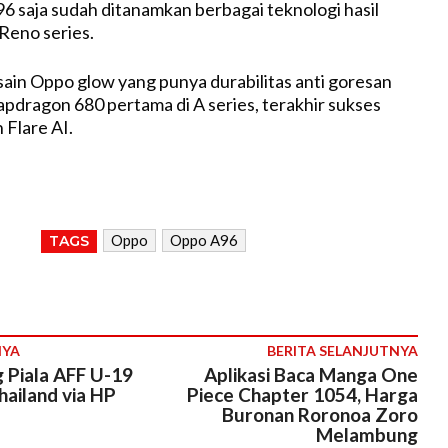
6 saja sudah ditanamkan berbagai teknologi hasil
Reno series.
ain Oppo glow yang punya durabilitas anti goresan
Snapdragon 680 pertama di A series, terakhir sukses
Flare AI.
Oppo
Oppo A96
TAGS
NYA
BERITA SELANJUTNYA
 Piala AFF U-19
Aplikasi Baca Manga One
hailand via HP
Piece Chapter 1054, Harga
Buronan Roronoa Zoro
Melambung