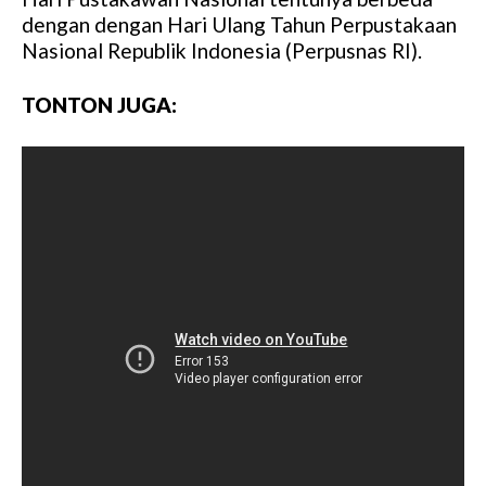
M
dengan dengan Hari Ulang Tahun Perpustakaan
u
Nasional Republik Indonesia (Perpusnas RI).
t
e
TONTON JUGA: