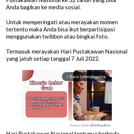
Anda bagikan ke media sosial.
Untuk memperingati atau merayakan momen
tertentu maka Anda bisa ikut berpartisipasi
menggunakan twibbon atau bingkai foto.
Termasuk merayakan Hari Pustakawan Nasional
yang jatuh setiap tanggal 7 Juli 2022.
Baca Selengkapnya
arrow_forward_ios
Powered by 
GliaStudios
Hari Pustakawan Nasional tentunya berbeda