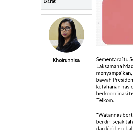
Barat
Sementara itu 
Khoirunnisa
Laksamana Madya 
menyampaikan, 
bawah Presiden
ketahanan nasi
berkoordinasi te
Telkom.
“Watannas bert
berdiri sejak 
dan kini berub