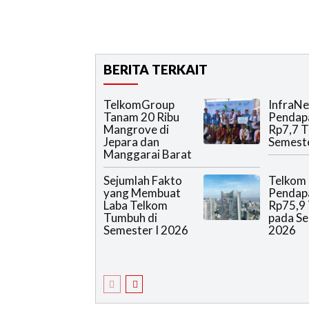
BERITA TERKAIT
TelkomGroup
InfraNe
Tanam 20 Ribu
Pendap
Mangrove di
Rp7,7 T
Jepara dan
Semeste
Manggarai Barat
Sejumlah Fakto
Telkom
yang Membuat
Pendap
Laba Telkom
Rp75,9 
Tumbuh di
pada Se
Semester I 2026
2026