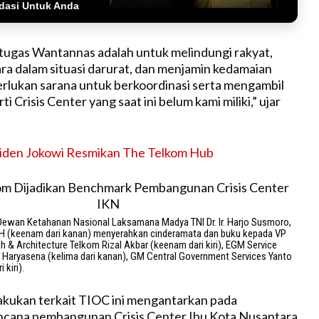
dasi Untuk Anda
tugas Wantannas adalah untuk melindungi rakyat,
 dalam situasi darurat, dan menjamin kedamaian
erlukan sarana untuk berkoordinasi serta mengambil
i Crisis Center yang saat ini belum kami miliki,” ujar
iden Jokowi Resmikan The Telkom Hub
 Dewan Ketahanan Nasional Laksamana Madya TNI Dr. Ir. Harjo Susmoro,
, M.H (keenam dari kanan) menyerahkan cinderamata dan buku kepada VP
h & Architecture Telkom Rizal Akbar (keenam dari kiri), EGM Service
Haryasena (kelima dari kanan), GM Central Government Services Yanto
 kiri).
lakukan terkait TIOC ini mengantarkan pada
cana pembangunan Crisis Center Ibu Kota Nusantara