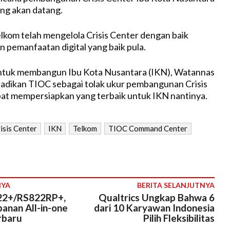
ang akan datang.
kom telah mengelola Crisis Center dengan baik
 pemanfaatan digital yang baik pula.
 untuk membangun Ibu Kota Nusantara (IKN), Watannas
adikan TIOC sebagai tolak ukur pembangunan Crisis
at mempersiapkan yang terbaik untuk IKN nantinya.
isis Center
IKN
Telkom
TIOC Command Center
NYA
BERITA SELANJUTNYA
22+/RS822RP+,
Qualtrics Ungkap Bahwa 6
anan All-in-one
dari 10 Karyawan Indonesia
rbaru
Pilih Fleksibilitas