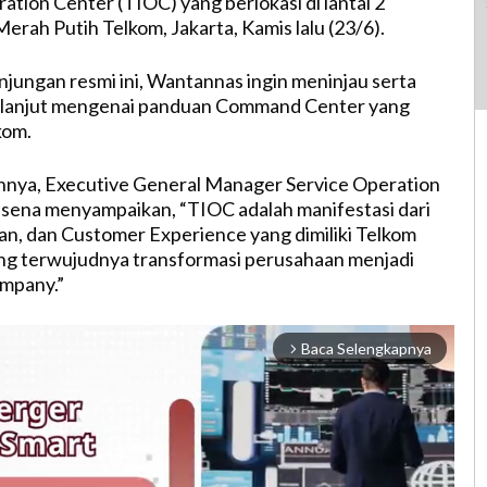
ation Center (TIOC) yang berlokasi di lantai 2
rah Putih Telkom, Jakarta, Kamis lalu (23/6).
jungan resmi ini, Wantannas ingin meninjau serta
ih lanjut mengenai panduan Command Center yang
kom.
nya, Executive General Manager Service Operation
ena menyampaikan, “TIOC adalah manifestasi dari
Lean, dan Customer Experience yang dimiliki Telkom
g terwujudnya transformasi perusahaan menjadi
ompany.”
Baca Selengkapnya
arrow_forward_ios