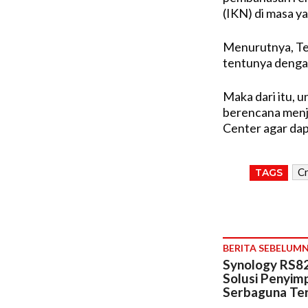
(IKN) di masa y
Menurutnya, Tel
tentunya dengan
Maka dari itu,
berencana menj
Center agar dap
Cr
TAGS
BERITA SEBELUM
Synology RS8
Solusi Penyimp
Serbaguna Te