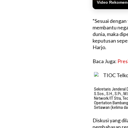
Video Rekomen
“Sesuai dengan 
membantu negara
dunia, maka dip
keputusan sepert
Harjo.
Baca Juga:
Pres
Sekretaris Jenderal
S.Sos., S.H., S.Pi.
Network/IT Stra, Tec
Opertation Bambang 
Setiawan (kelima dari
Diskusi yang di
pembahasan ren