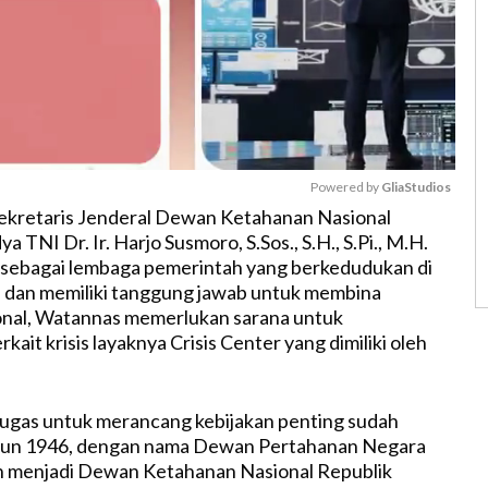
Powered by 
GliaStudios
Sekretaris Jenderal Dewan Ketahanan Nasional
TNI Dr. Ir. Harjo Susmoro, S.Sos., S.H., S.Pi., M.H.
M
sebagai lembaga pemerintah yang berkedudukan di
u
 dan memiliki tanggung jawab untuk membina
t
onal, Watannas memerlukan sarana untuk
e
rkait krisis layaknya Crisis Center yang dimiliki oleh
ugas untuk merancang kebijakan penting sudah
tahun 1946, dengan nama Dewan Pertahanan Negara
ah menjadi Dewan Ketahanan Nasional Republik