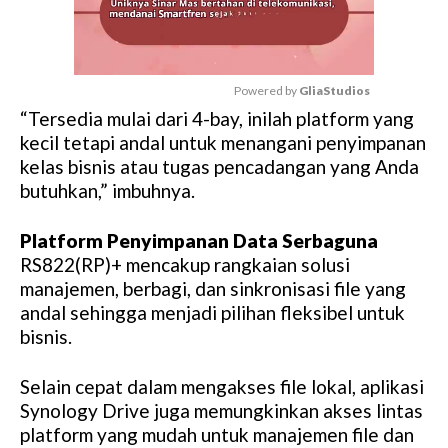
Powered by 
GliaStudios
“Tersedia mulai dari 4-bay, inilah platform yang
M
kecil tetapi andal untuk menangani penyimpanan
u
kelas bisnis atau tugas pencadangan yang Anda
t
butuhkan,” imbuhnya.
e
Platform Penyimpanan Data Serbaguna
RS822(RP)+ mencakup rangkaian solusi
manajemen, berbagi, dan sinkronisasi file yang
andal sehingga menjadi pilihan fleksibel untuk
bisnis.
Selain cepat dalam mengakses file lokal, aplikasi
Synology Drive juga memungkinkan akses lintas
platform yang mudah untuk manajemen file dan