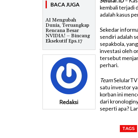
Selular.ID
– Kas
BACA JUGA
kembali terjadi 
adalah kasus pen
AI Mengubah
Dunia, Teruangkap
Sekedar informa
Rencana Besar
NVIDIA! – Bincang
sendiri adalah s
Eksekutif Eps.17
sepakbola, yang
investasi oleh o
tersebut menjan
perhari.
Team
SelularTV
satu investor ya
korban ini mence
dari kronologin
Redaksi
seperti apa? Lan
TAGS