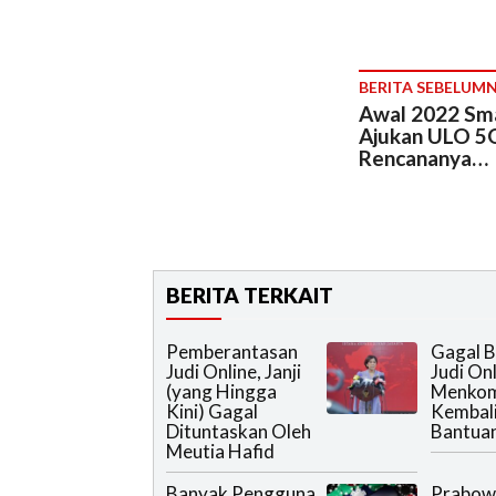
BERITA SEBELUM
Awal 2022 Sma
Ajukan ULO 5G
Rencananya…
BERITA TERKAIT
Pemberantasan
Gagal B
Judi Online, Janji
Judi Onl
(yang Hingga
Menkom
Kini) Gagal
Kembali
Dituntaskan Oleh
Bantua
Meutia Hafid
Banyak Pengguna
Prabow