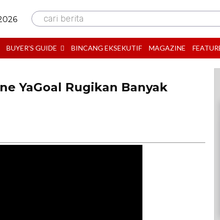
cari berita
 2026
BUYER’S GUIDE
BINCANG EKSEKUTIF
MAGAZINE
FEATUR
line YaGoal Rugikan Banyak