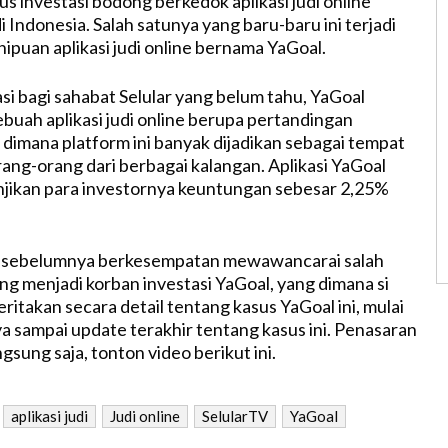
us investasi bodong berkedok aplikasi judi online
di Indonesia. Salah satunya yang baru-baru ini terjadi
ipuan aplikasi judi online bernama YaGoal.
si bagi sahabat Selular yang belum tahu, YaGoal
ebuah aplikasi judi online berupa pertandingan
 dimana platform ini banyak dijadikan sebagai tempat
rang-orang dari berbagai kalangan. Aplikasi YaGoal
jikan para investornya keuntungan sebesar 2,25%
 sebelumnya berkesempatan mewawancarai salah
ng menjadi korban investasi YaGoal, yang dimana si
ritakan secara detail tentang kasus YaGoal ini, mulai
ya sampai update terakhir tentang kasus ini. Penasaran
gsung saja, tonton video berikut ini.
aplikasi judi
Judi online
SelularTV
YaGoal