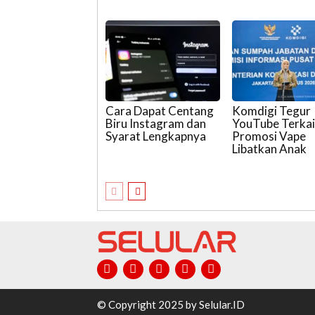
Cara Dapat Centang
Komdigi Tegur
Biru Instagram dan
YouTube Terkai
Syarat Lengkapnya
Promosi Vape
Libatkan Anak
© Copyright 2025 by Selular.ID