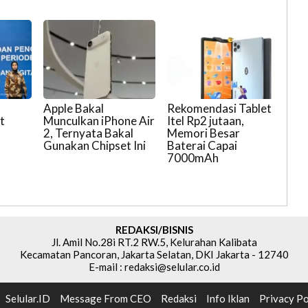
Apple Bakal
Rekomendasi Tablet
t
Munculkan iPhone Air
Itel Rp2 jutaan,
2, Ternyata Bakal
Memori Besar
Gunakan Chipset Ini
Baterai Capai
7000mAh
REDAKSI/BISNIS
Jl. Amil No.28i RT.2 RW.5, Kelurahan Kalibata
Kecamatan Pancoran, Jakarta Selatan, DKI Jakarta - 12740
E-mail : redaksi@selular.co.id
Selular.ID
Message From CEO
Redaksi
Info Iklan
Privacy Po