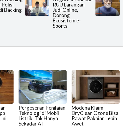
 Polisi
RUU Larangan
di Backing
Judi Online,
Dorong
Ekosistem e-
Sports
kan
Pergeseran Penilaian
Modena Klaim
App
Teknologi di Mobil
DryClean Ozone Bisa
Ini
Listrik, Tak Hanya
Rawat Pakaian Lebih
Sekadar AI
Awet