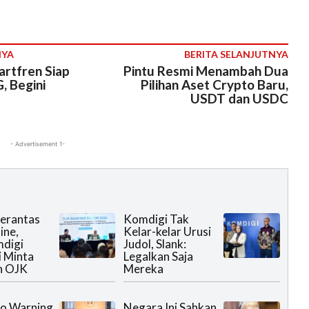
NYA
BERITA SELANJUTNYA
rtfren Siap
Pintu Resmi Menambah Dua
, Begini
Pilihan Aset Crypto Baru,
USDT dan USDC
- Advertisement 1-
erantas
Komdigi Tak
ine,
Kelar-kelar Urusi
digi
Judol, Slank:
 Minta
Legalkan Saja
n OJK
Mereka
o Warning
Negara Ini Sahkan