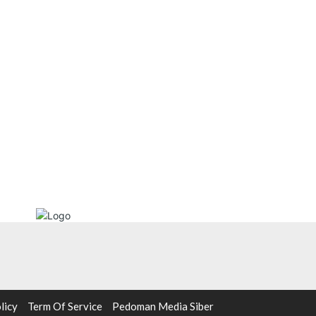
licy
Term Of Service
Pedoman Media Siber