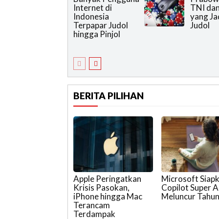
Internet di
TNI dan
Indonesia
yang Ja
Terpapar Judol
Judol
hingga Pinjol
BERITA PILIHAN
Apple Peringatkan
Microsoft Siap
Krisis Pasokan,
Copilot Super 
iPhone hingga Mac
Meluncur Tahun 
Terancam
Terdampak