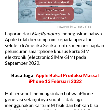
Powered by 
GliaStudios
Laporan dari
MacRumours,
menegaskan bahwa
M
Apple telah berkompromi kepada operator
u
seluler di Amerika Serikat untuk mempersiapkan
t
peluncuran smartphone khusus kartu SIM
e
elektronik (electronic SIM/e-SIM) pada
September 2022.
Baca Juga:
Apple Bakal Produksi Massal
iPhone 13 Februari 2022
Hal tersebut memungkinkan bahwa iPhone
generasi selanjutnya sudah tidak lagi
menggunakan kartu SIM fisik dan bahkan bisa