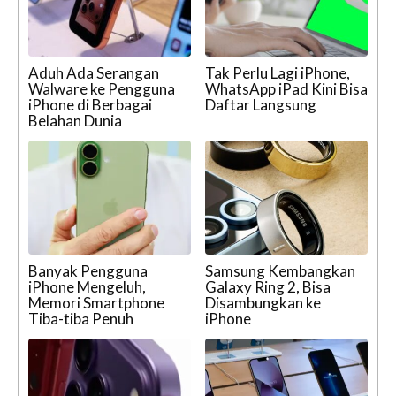
Aduh Ada Serangan
Tak Perlu Lagi iPhone,
Walware ke Pengguna
WhatsApp iPad Kini Bisa
iPhone di Berbagai
Daftar Langsung
Belahan Dunia
Banyak Pengguna
Samsung Kembangkan
iPhone Mengeluh,
Galaxy Ring 2, Bisa
Memori Smartphone
Disambungkan ke
Tiba-tiba Penuh
iPhone