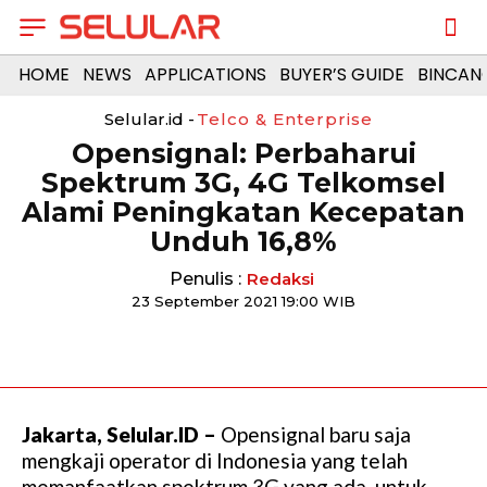
HOME
NEWS
APPLICATIONS
BUYER’S GUIDE
BINCAN
Selular.id -
Telco & Enterprise
Opensignal: Perbaharui
Spektrum 3G, 4G Telkomsel
Alami Peningkatan Kecepatan
Unduh 16,8%
Penulis :
Redaksi
23 September 2021 19:00 WIB
Jakarta, Selular.ID –
Opensignal baru saja
mengkaji operator di Indonesia yang telah
memanfaatkan spektrum 3G yang ada, untuk