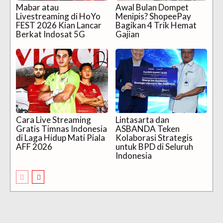
Mabar atau
Awal Bulan Dompet
Livestreaming di HoYo
Menipis? ShopeePay
FEST 2026 Kian Lancar
Bagikan 4 Trik Hemat
Berkat Indosat 5G
Gajian
Cara Live Streaming
Lintasarta dan
Gratis Timnas Indonesia
ASBANDA Teken
di Laga Hidup Mati Piala
Kolaborasi Strategis
AFF 2026
untuk BPD di Seluruh
Indonesia