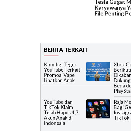
Tesla Gugat 
Karyawanya Ya
File Penting P
BERITA TERKAIT
Komdigi Tegur
Xbox Ge
YouTube Terkait
Berikut
Promosi Vape
Dikabar
Libatkan Anak
Dukung 
Beda d
PlaySta
YouTube dan
Raja Me
TikTok Klaim
Bagi Ge
Telah Hapus 4,7
Instagr
Akun Anak di
TikTok
Indonesia