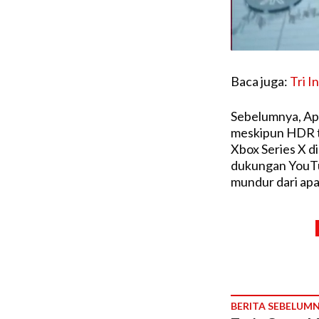
Baca juga:
Tri I
Sebelumnya, Ap
meskipun HDR te
Xbox Series X d
dukungan YouTu
mundur dari apa
BERITA SEBELUM