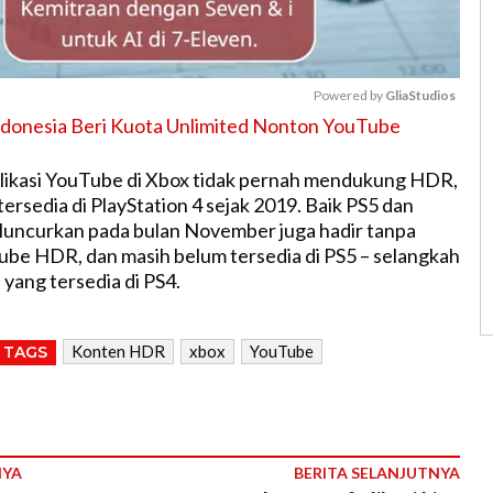
Powered by 
GliaStudios
ndonesia Beri Kuota Unlimited Nonton YouTube
M
likasi YouTube di Xbox tidak pernah mendukung HDR,
u
rsedia di PlayStation 4 sejak 2019. Baik PS5 dan
t
iluncurkan pada bulan November juga hadir tanpa
e
be HDR, dan masih belum tersedia di PS5 – selangkah
 yang tersedia di PS4.
Konten HDR
xbox
YouTube
TAGS
NYA
BERITA SELANJUTNYA