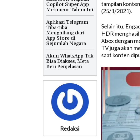
tampilan konten
Copilot Super App
Meluncur Tahun Ini
(25/1/2021).
Aplikasi Telegram
Selain itu, En
Tiba-tiba
Menghilang dari
HDR menghasilka
App Store di
Xbox dengan men
Sejumlah Negara
TV juga akan m
saat konten dipu
Akun WhatsApp Tak
Bisa Diakses, Meta
Beri Penjelasan
Redaksi