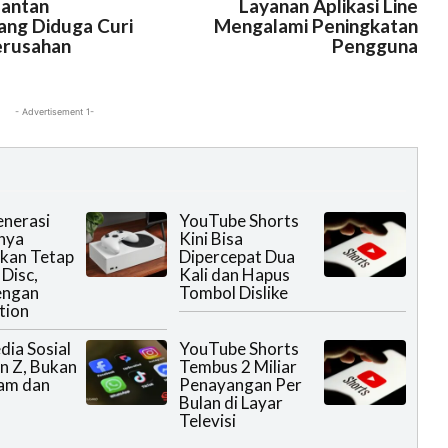
Mantan
Layanan Aplikasi Line
ng Diduga Curi
Mengalami Peningkatan
erusahan
Pengguna
- Advertisement 1-
nerasi
YouTube Shorts
nya
Kini Bisa
kan Tetap
Dipercepat Dua
Disc,
Kali dan Hapus
engan
Tombol Dislike
tion
dia Sosial
YouTube Shorts
n Z, Bukan
Tembus 2 Miliar
am dan
Penayangan Per
Bulan di Layar
Televisi