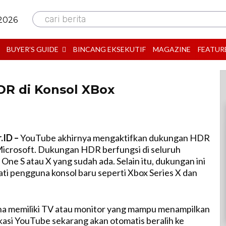
cari berita
 2026
BUYER’S GUIDE
BINCANG EKSEKUTIF
MAGAZINE
FEATUR
DR di Konsol XBox
.ID –
YouTube akhirnya mengaktifkan dukungan HDR
Microsoft. Dukungan HDR berfungsi di seluruh
One S atau X yang sudah ada. Selain itu, dukungan ini
mati pengguna konsol baru seperti Xbox Series X dan
a memiliki TV atau monitor yang mampu menampilkan
kasi YouTube sekarang akan otomatis beralih ke