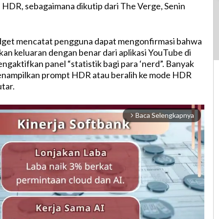
 HDR, sebagaimana dikutip dari The Verge, Senin
gadget mencatat pengguna dapat mengonfirmasi bahwa
n keluaran dengan benar dari aplikasi YouTube di
gaktifkan panel “statistik bagi para ‘nerd”. Banyak
enampilkan prompt HDR atau beralih ke mode HDR
tar.
Baca Selengkapnya
arrow_forward_ios