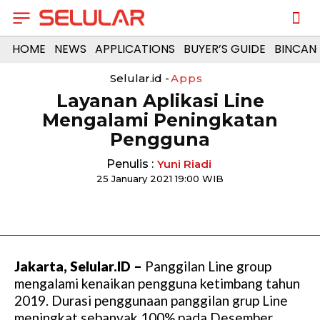
HOME
NEWS
APPLICATIONS
BUYER’S GUIDE
BINCAN
Selular.id -
Apps
Layanan Aplikasi Line
Mengalami Peningkatan
Pengguna
Penulis :
Yuni Riadi
25 January 2021 19:00 WIB
Jakarta, Selular.ID –
Panggilan Line group
mengalami kenaikan pengguna ketimbang tahun
2019. Durasi penggunaan panggilan grup Line
meningkat sebanyak 100% pada Desember