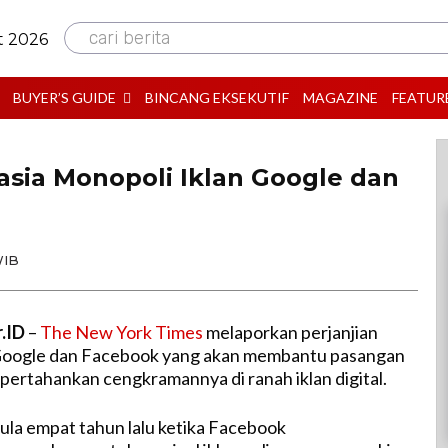
cari berita
t 2026
BUYER’S GUIDE
BINCANG EKSEKUTIF
MAGAZINE
FEATUR
asia Monopoli Iklan Google dan
WIB
r.ID
–
The New York Times
melaporkan perjanjian
 Google dan Facebook yang akan membantu pasangan
pertahankan cengkramannya di ranah iklan digital.
la empat tahun lalu ketika Facebook