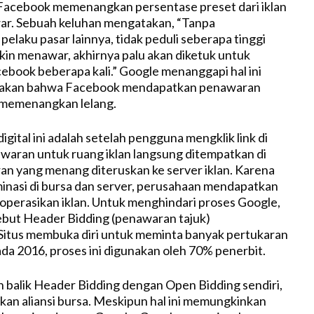
Facebook memenangkan persentase preset dari iklan
ar. Sebuah keluhan mengatakan, “Tanpa
elaku pasar lainnya, tidak peduli seberapa tinggi
kin menawar, akhirnya palu akan diketuk untuk
book beberapa kali.” Google menanggapi hal ini
akan bahwa Facebook mendapatkan penawaran
 memenangkan lelang.
 digital ini adalah setelah pengguna mengklik link di
waran untuk ruang iklan langsung ditempatkan di
an yang menang diteruskan ke server iklan. Karena
nasi di bursa dan server, perusahaan mendapatkan
goperasikan iklan. Untuk menghindari proses Google,
ebut Header Bidding (penawaran tajuk)
Situs membuka diri untuk meminta banyak pertukaran
ada 2016, proses ini digunakan oleh 70% penerbit.
balik Header Bidding dengan Open Bidding sendiri,
n aliansi bursa. Meskipun hal ini memungkinkan