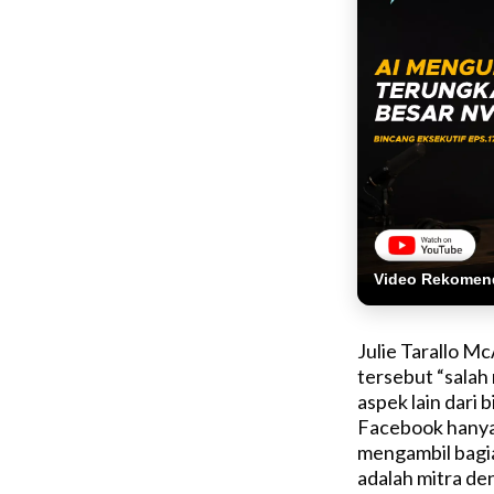
Video Rekomen
Julie Tarallo Mc
tersebut “salah
aspek lain dari
Facebook hanyal
mengambil bagi
adalah mitra de