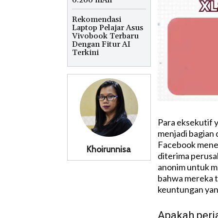
6.200 mAh
Rekomendasi
Laptop Pelajar Asus
Vivobook Terbaru
Dengan Fitur AI
Terkini
Para eksekutif 
menjadi bagian 
Facebook mener
Khoirunnisa
diterima perusa
anonim untuk m
bahwa mereka t
keuntungan yang
Apakah perj