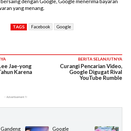
k bersaing dengan Google, Google menerima bayaran
awaran yang menang.
Facebook
Google
TAGS
NYA
BERITA SELANJUTNYA
Lee Jae-yong
Curangi Pencarian Video,
 Tahun Karena
Google Digugat Rival
YouTube Rumble
- Advertisement 1-
n Gandeng
Google