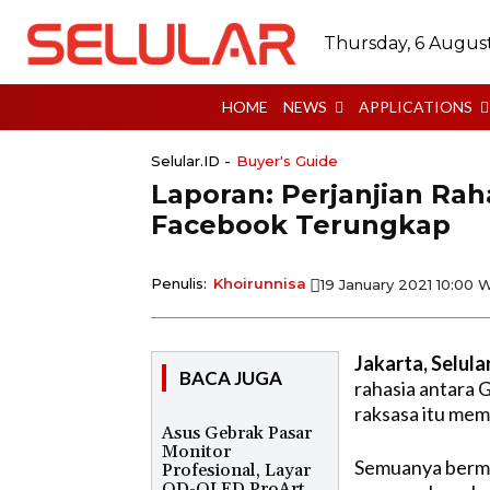
Thursday, 6 Augus
HOME
NEWS
APPLICATIONS
Selular.ID -
Buyer's Guide
Laporan: Perjanjian Rah
Facebook Terungkap
Penulis:
Khoirunnisa
19 January 2021 10:00 
Jakarta, Selula
BACA JUGA
rahasia antara
raksasa itu mem
Asus Gebrak Pasar
Monitor
Semuanya bermu
Profesional, Layar
QD-OLED ProArt