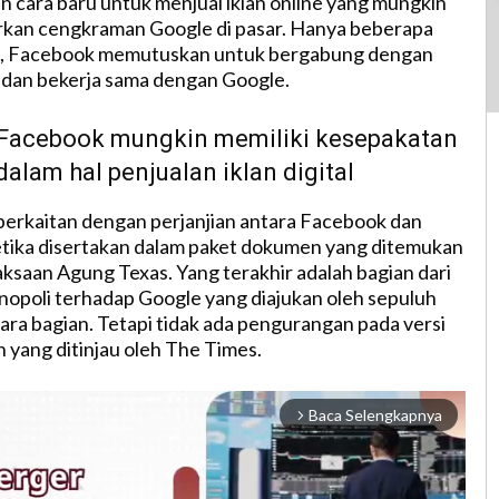
cara baru untuk menjual iklan online yang mungkin
rkan cengkraman Google di pasar. Hanya beberapa
, Facebook memutuskan untuk bergabung dengan
 dan bekerja sama dengan Google.
Facebook mungkin memiliki kesepakatan
alam hal penjualan iklan digital
berkaitan dengan perjanjian antara Facebook dan
etika disertakan dalam paket dokumen yang ditemukan
aksaan Agung Texas. Yang terakhir adalah bagian dari
opoli terhadap Google yang diajukan oleh sepuluh
ara bagian. Tetapi tidak ada pengurangan pada versi
n yang ditinjau oleh The Times.
Baca Selengkapnya
arrow_forward_ios