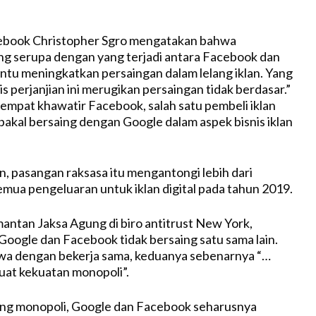
cebook Christopher Sgro mengatakan bahwa
g serupa dengan yang terjadi antara Facebook dan
u meningkatkan persaingan dalam lelang iklan. Yang
 perjanjian ini merugikan persaingan tidak berdasar.”
sempat khawatir Facebook, salah satu pembeli iklan
 bakal bersaing dengan Google dalam aspek bisnis iklan
n, pasangan raksasa itu mengantongi lebih dari
emua pengeluaran untuk iklan digital pada tahun 2019.
mantan Jaksa Agung di biro antitrust New York,
oogle dan Facebook tidak bersaing satu sama lain.
wa dengan bekerja sama, keduanya sebenarnya “…
at kekuatan monopoli”.
ang monopoli, Google dan Facebook seharusnya