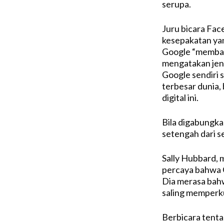
serupa.
Juru bicara Fa
kesepakatan yan
Google “membant
mengatakan jenis
Google sendiri 
terbesar dunia,
digital ini.
Bila digabungka
setengah dari s
Sally Hubbard, 
percaya bahwa G
Dia merasa bah
saling memperku
Berbicara tent