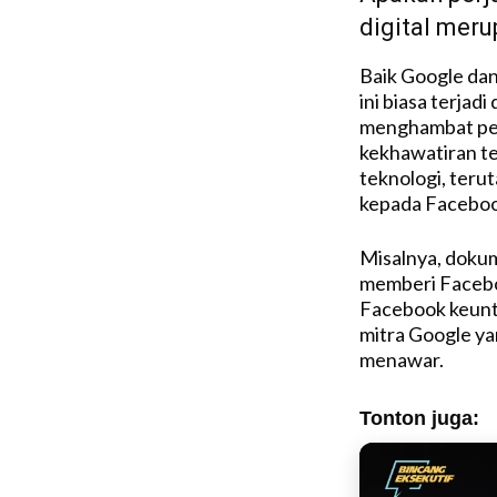
digital mer
Baik Google da
ini biasa terjad
menghambat per
kekhawatiran te
teknologi, teru
kepada Facebook
Misalnya, doku
memberi Faceboo
Facebook keunt
mitra Google ya
menawar.
Tonton juga: