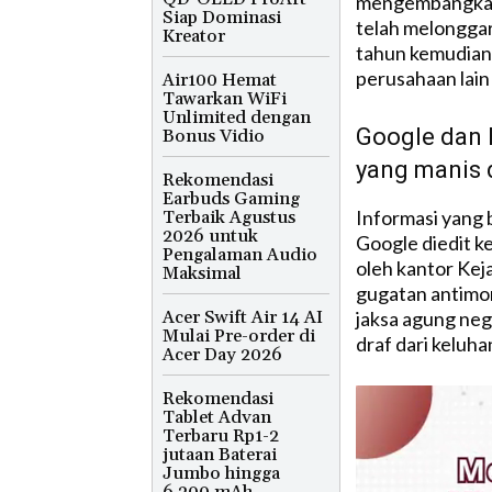
mengembangkan 
Siap Dominasi
telah melongga
Kreator
tahun kemudian
perusahaan lain
Air100 Hemat
Tawarkan WiFi
Unlimited dengan
Google dan 
Bonus Vidio
yang manis d
Rekomendasi
Earbuds Gaming
Informasi yang 
Terbaik Agustus
2026 untuk
Google diedit k
Pengalaman Audio
oleh kantor Kej
Maksimal
gugatan antimon
Acer Swift Air 14 AI
jaksa agung neg
Mulai Pre-order di
draf dari keluha
Acer Day 2026
Rekomendasi
Tablet Advan
Terbaru Rp1-2
jutaan Baterai
Jumbo hingga