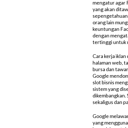
mengatur agar 
yang akan ditaw
sepengetahuan p
orang lain mung
keuntungan Face
dengan mengat
tertinggi untuk
Cara kerja iklan
halaman web, ta
bursa dan tawar
Google mendomi
slot bisnis men
sistem yang dis
dikembangkan. 
sekaligus dan p
Google melawan 
yang menggunaka