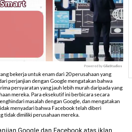
Powered by 
GliaStudios
yang bekerja untuk enam dari 20 perusahaan yang
dari perjanjian dengan Google mengatakan bahwa
M
ima persyaratan yang jauh lebih murah daripada yang
u
haan mereka. Para eksekutif ini berbicara secara
t
enghindari masalah dengan Google, dan mengatakan
e
idak menyadari bahwa Facebook telah diberi
 tidak dimiliki perusahaan mereka.
anjian Google dan Facebook atas iklan