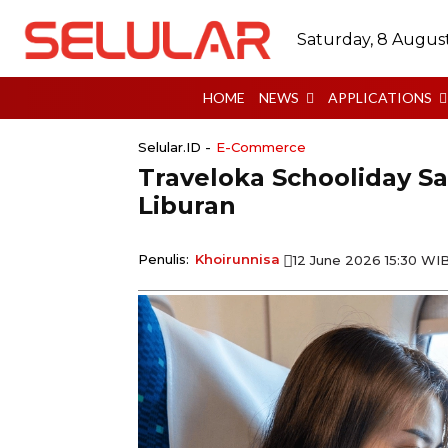
Saturday, 8 Augus
HOME
NEWS
APPLICATIONS
Selular.ID -
E-Commerce
Traveloka Schooliday S
Liburan
Penulis:
Khoirunnisa
12 June 2026 15:30 WI