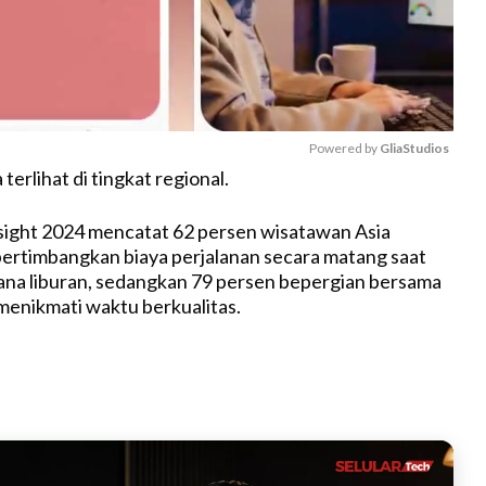
Powered by 
GliaStudios
terlihat di tingkat regional.
M
nsight 2024 mencatat 62 persen wisatawan Asia
u
rtimbangkan biaya perjalanan secara matang saat
t
na liburan, sedangkan 79 persen bepergian bersama
e
menikmati waktu berkualitas.