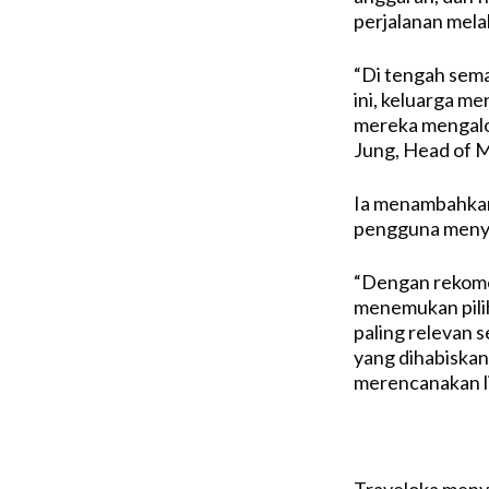
perjalanan melal
“Di tengah sema
ini, keluarga m
mereka mengalok
Jung, Head of M
Ia menambahkan
pengguna menye
“Dengan rekome
menemukan pilih
paling relevan s
yang dihabiskan
merencanakan li
Traveloka menye