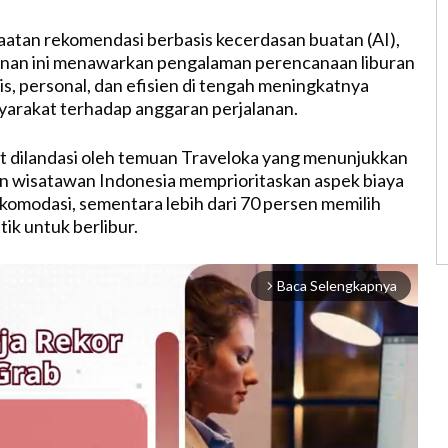
atan rekomendasi berbasis kecerdasan buatan (AI),
anan ini menawarkan pengalaman perencanaan liburan
is, personal, dan efisien di tengah meningkatnya
syarakat terhadap anggaran perjalanan.
but dilandasi oleh temuan Traveloka yang menunjukkan
n wisatawan Indonesia memprioritaskan aspek biaya
omodasi, sementara lebih dari 70 persen memilih
ik untuk berlibur.
Baca Selengkapnya
arrow_forward_ios