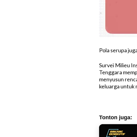
Pola serupa juga 
Survei Milieu I
Tenggara mempe
menyusun renca
keluarga untuk 
Tonton juga: