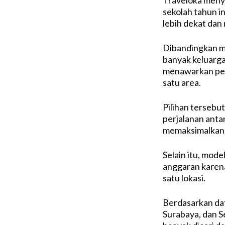
sekolah tahun i
lebih dekat dan
Dibandingkan me
banyak keluarga
menawarkan peng
satu area.
Pilihan tersebut
perjalanan anta
memaksimalkan
Selain itu, mod
anggaran karena
satu lokasi.
Berdasarkan dat
Surabaya, dan S