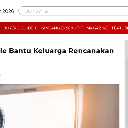
cari berita
t 2026
BUYER’S GUIDE
BINCANG EKSEKUTIF
MAGAZINE
FEATUR
ale Bantu Keluarga Rencanakan
B