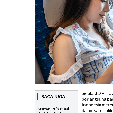
Selular.ID – Tr
BACA JUGA
berlangsung pad
Indonesia mere
Aturan PPh Final
dalam satu aplik