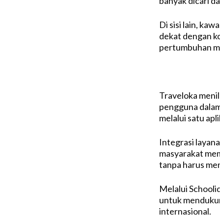
banyak dicari d
Di sisi lain, ka
dekat dengan ko
pertumbuhan min
Traveloka menil
pengguna dalam 
melalui satu apli
Integrasi layan
masyarakat mem
tanpa harus me
Melalui Schooli
untuk mendukun
internasional.