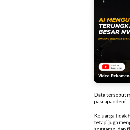
Video Rekomen
Data tersebut 
pascapandemi.
Keluarga tidak 
tetapi juga me
anggaran, dan f