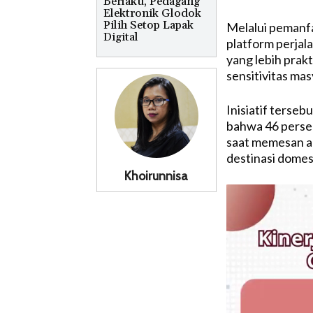
Berlaku, Pedagang
Elektronik Glodok
Pilih Setop Lapak
Melalui pemanfa
Digital
platform perjal
yang lebih prakt
sensitivitas ma
Inisiatif terse
bahwa 46 perse
saat memesan ak
destinasi domest
Khoirunnisa