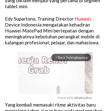
yang diklaim menjadi yang pertama di segmen
tablet mini.
Edy Supartono, Training Director
Huawei
Device Indonesia mengatakan kehadiran
Huawei MatePad Mini bertepatan dengan
meningkatnya kebutuhan perangkat mobile di
kalangan profesional, pelajar, dan mahasiswa.
Baca Selengkapnya
arrow_forward_ios
Powered by 
GliaStudios
Yang kembali memasuki ritme aktivitas baru
M
menjelang tahun ajaran baru pada pertengahan