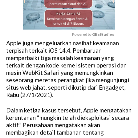
Powered by 
GliaStudios
Apple juga mengeluarkan nasihat keamanan
M
terpisah terkait iOS 14.4. Pembaruan
u
memperbaiki tiga masalah keamanan yang
t
terkait dengan kode kernel sistem operasi dan
e
mesin WebKit Safari yang memungkinkan
seseorang meretas perangkat jika mengunjungi
situs web jahat, seperti dikutip dari Engadget,
Rabu (27/1/2021).
Dalam ketiga kasus tersebut, Apple mengatakan
kerentanan “mungkin telah dieksploitasi secara
aktif.” Perusahaan mengatakan akan
membagikan detail tambahan tentang