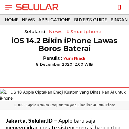
HOME
NEWS
APPLICATIONS
BUYER’S GUIDE
BINCAN
Selular.id -
News
Smartphone
iOS 14.2 Bikin iPhone Lawas
Boros Baterai
Penulis :
Yuni Riadi
8 December 2020 12:00 WIB
Di iOS 18 Apple Ciptakan Emoji Kustom yang Dihasilkan AI untuk iPhone
Jakarta, Selular.ID –
Apple baru saja
menggulirkan update sistem operasi baru untuk