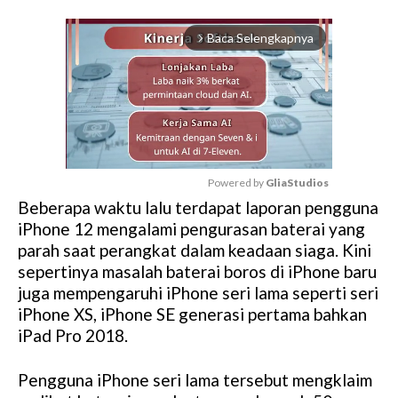
Baca Selengkapnya
arrow_forward_ios
Powered by 
GliaStudios
Beberapa waktu lalu terdapat laporan pengguna
M
iPhone 12 mengalami pengurasan baterai yang
u
parah saat perangkat dalam keadaan siaga. Kini
t
sepertinya masalah baterai boros di iPhone baru
e
juga mempengaruhi iPhone seri lama seperti seri
iPhone XS, iPhone SE generasi pertama bahkan
iPad Pro 2018.
Pengguna iPhone seri lama tersebut mengklaim