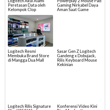
Logitech Akui Alami
Powerplay 2 Mouse Pad
Peretasan Data oleh
Gaming Nirkabel Daya
Kelompok Clop
Aman Saat Game
Logitech Resmi
Sasar Gen Z Logitech
Membuka Brand Store
Gandeng x Dobujack,
di Mangga Dua Mall
Rilis Keyboard Mouse
Kekinian
Logitech Rilis Signature
Konferensi Video Kini