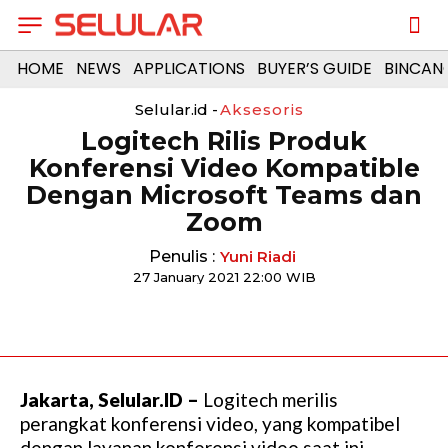
HOME
NEWS
APPLICATIONS
BUYER’S GUIDE
BINCAN
Selular.id -
Aksesoris
Logitech Rilis Produk
Konferensi Video Kompatible
Dengan Microsoft Teams dan
Zoom
Penulis :
Yuni Riadi
27 January 2021 22:00 WIB
Jakarta, Selular.ID –
Logitech merilis
perangkat konferensi video, yang kompatibel
dengan layanan konferensi video saat ini,