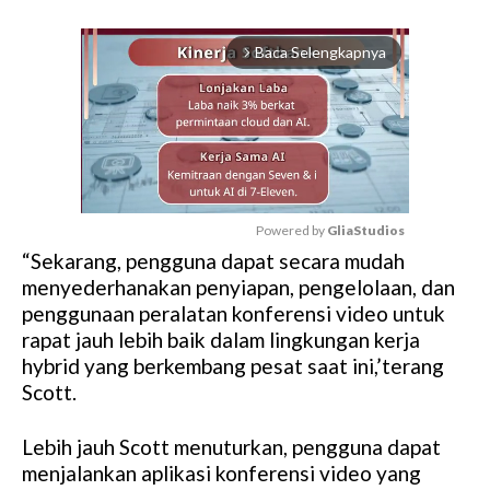
Baca Selengkapnya
arrow_forward_ios
Powered by 
GliaStudios
“Sekarang, pengguna dapat secara mudah
M
menyederhanakan penyiapan, pengelolaan, dan
u
penggunaan peralatan konferensi video untuk
t
rapat jauh lebih baik dalam lingkungan kerja
e
hybrid yang berkembang pesat saat ini,’terang
Scott.
Lebih jauh Scott menuturkan, pengguna dapat
menjalankan aplikasi konferensi video yang