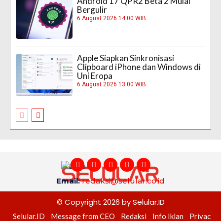
Android 17 QPR2 Beta 2 Mulai
Bergulir
6 August 2026 14:00 WIB
Apple Siapkan Sinkronisasi
Clipboard iPhone dan Windows di
Uni Eropa
6 August 2026 13:00 WIB
Email:
redaksi@selular.co.id
© Copyright 2026 by Selular.ID
Selular.ID
Message from CEO
Redaksi
Info Iklan
Privacy P