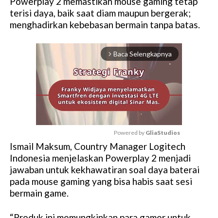
Powerplay 2 memastikan mouse gaming tetap
terisi daya, baik saat diam maupun bergerak;
menghadirkan kebebasan bermain tanpa batas.
Baca Selengkapnya
arrow_forward_ios
Powered by 
GliaStudios
Ismail Maksum, Country Manager Logitech
M
Indonesia menjelaskan Powerplay 2 menjadi
u
jawaban untuk kekhawatiran soal daya baterai
t
pada mouse gaming yang bisa habis saat sesi
e
bermain game.
“Produk ini memungkinkan para gamer untuk