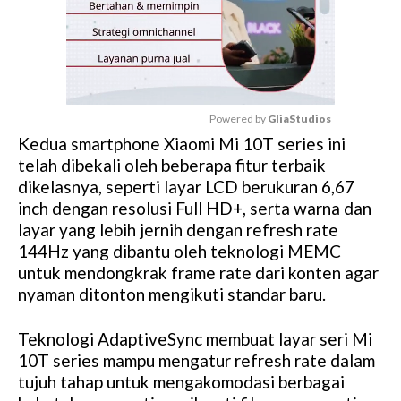
Powered by 
GliaStudios
Kedua smartphone Xiaomi Mi 10T series ini
M
telah dibekali oleh beberapa fitur terbaik
u
dikelasnya, seperti layar LCD berukuran 6,67
t
inch dengan resolusi Full HD+, serta warna dan
e
layar yang lebih jernih dengan refresh rate
144Hz yang dibantu oleh teknologi MEMC
untuk mendongkrak frame rate dari konten agar
nyaman ditonton mengikuti standar baru.
Teknologi AdaptiveSync membuat layar seri Mi
10T series mampu mengatur refresh rate dalam
tujuh tahap untuk mengakomodasi berbagai