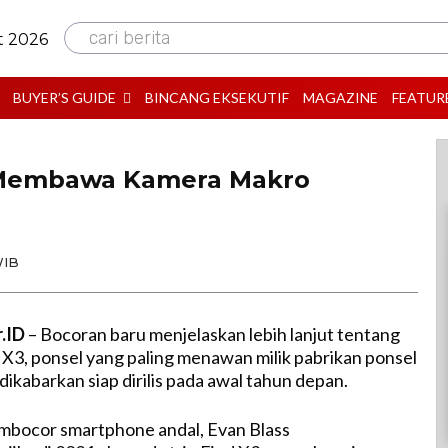
cari berita
t 2026
BUYER’S GUIDE
BINCANG EKSEKUTIF
MAGAZINE
FEATUR
 Membawa Kamera Makro
WIB
r.ID
– Bocoran baru menjelaskan lebih lanjut tentang
d X3, ponsel yang paling menawan milik pabrikan ponsel
dikabarkan siap dirilis pada awal tahun depan.
mbocor smartphone andal, Evan Blass