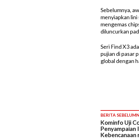
Sebelumnya, aw
menyiapkan lini
mengemas chips
diluncurkan pad
Seri Find X3 ada
pujian di pasar 
global dengan ha
BERITA SEBELUM
Kominfo Uji C
Penyampaian I
Kebencanaan 