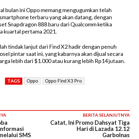
al bulan ini Oppo memang mengugumkan telah
 smartphone terbaru yang akan datang, dengan
et Snapdragon 888 baru dari Qualcomm ketika
a kuartal pertama 2021.
lah tindak lanjut dari Find X2 hadir dengan penuh
posel pintar saat ini, yang kabarnya akan dijual secara
rga lebih dari $1.000 atau kurang lebih Rp14 jutaan.
Oppo
Oppo Find X3 Pro
TAGS
NYA
BERITA SELANJUTNYA
oba
Catat, Ini Promo Dahsyat Tiga
nformasi
Hari di Lazada 12.12
melalui SMS
Garbolnas