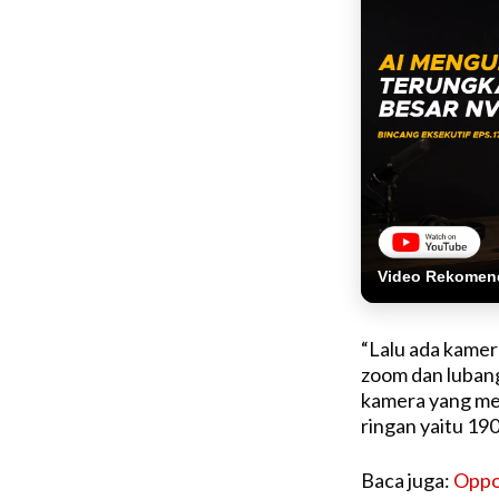
Video Rekomen
“Lalu ada kamer
zoom dan lubang
kamera yang me
ringan yaitu 19
Baca juga:
Oppo 