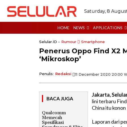
Saturday, 8 Augus
HOME
NEWS
APPLICATIONS
Selular.ID -
Rumour
Smartphone
Penerus Oppo Find X2
‘Mikroskop’
Penulis:
Redaksi
11 December 2020 20:00 
Jakarta, Selula
BACA JUGA
lini terbaru Fin
China itu konon 
Qualcomm
Memecah
Laporan dari pe
Spesifikasi