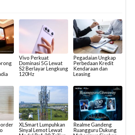
Vivo Perkuat
Pegadaian Ungkap
orong
Dominasi 5G Lewat
Perbedaan Kredit
S2 Berlayar Lengkung
Kendaraan dan
ndia
120Hz
Leasing
-order
XLSmart Lumpuhkan
Realme Gandeng
co
Sinyal Lemot Lewat
Ruangguru Dukung