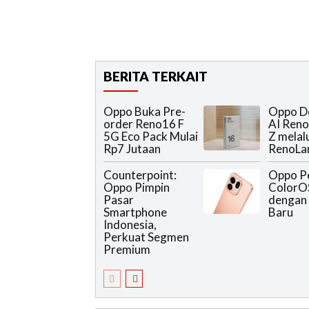
BERITA TERKAIT
Oppo Buka Pre-
Oppo D
order Reno16 F
AI Reno
5G Eco Pack Mulai
Z melal
Rp7 Jutaan
RenoLa
Counterpoint:
Oppo P
Oppo Pimpin
ColorO
Pasar
dengan 
Smartphone
Baru
Indonesia,
Perkuat Segmen
Premium