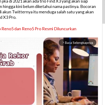
ika di 2021 akan ada trio Find X3 yang akan siap
 hingga kini belum diketahui nama pastinya. Bocoran
di akun Twitternya itu menduga salah satu yang akan
d X3 Pro.
 Reno5 dan Reno5 Pro Resmi Diluncurkan
Baca Selengkapnya
arrow_forward_ios