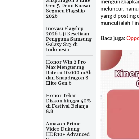
Snapdragon 8 Elite
mengungkapkan j
Gen 5 Demi Kuasai
meluncur, namun
Segmen Flagship
yang diposting 
2026
muncul ialah Fin
Inovasi Flagship
2026 Uji Kesetiaan
Baca juga:
Oppo
Pengguna Samsung
Galaxy S23 di
Indonesia
Honor Win 2 Pro
Max Mengusung
Baterai 10.000 mAh
dan Snapdragon 8
Elite Gen 6
Honor Tebar
Diskon hingga 40%
di Festival Belanja
8.8
Amazon Prime
Video Dukung
HDR10+ Advanced