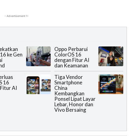
- Advertisement 1-
ekatkan
Oppo Perbarui
16 ke Gen
ColorOS 16
ui
dengan Fitur AI
nd
dan Keamanan
erluas
Tiga Vendor
S 16
Smartphone
Fitur AI
China
Kembangkan
Ponsel Lipat Layar
Lebar, Honor dan
Vivo Bersaing