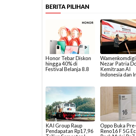
BERITA PILIHAN
Honor Tebar Diskon
Wamenkomdigi
hingga 40% di
Nezar Patria D
Festival Belanja 8.8
Kemitraan AI
Indonesia dan I
KAI Group Raup
Oppo Buka Pre
Pendapatan Rp17,96
Reno16 F 5G E