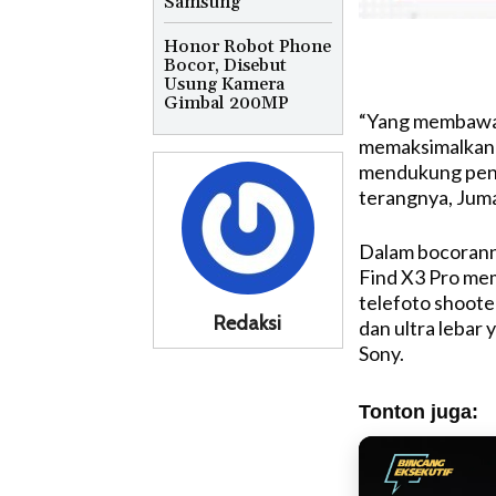
Samsung
Honor Robot Phone
Bocor, Disebut
Usung Kamera
Gimbal 200MP
“Yang membawa l
memaksimalkan 
mendukung pengi
terangnya, Juma
Dalam bocoranny
Find X3 Pro mem
telefoto shoote
Redaksi
dan ultra leba
Sony.
Tonton juga: