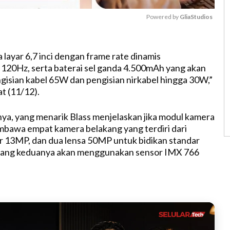
Powered by 
GliaStudios
M
ayar 6,7 inci dengan frame rate dinamis
u
120Hz, serta baterai sel ganda 4.500mAh yang akan
t
sian kabel 65W dan pengisian nirkabel hingga 30W,”
e
t (11/12).
a, yang menarik Blass menjelaskan jika modul kamera
bawa empat kamera belakang yang terdiri dari
r 13MP, dan dua lensa 50MP untuk bidikan standar
r yang keduanya akan menggunakan sensor IMX 766