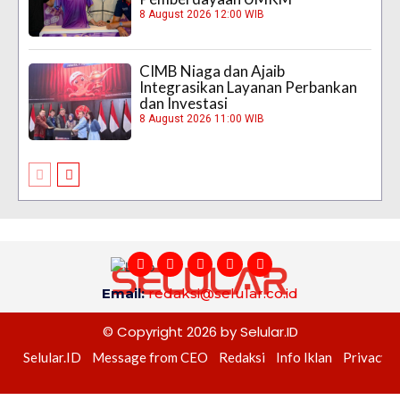
8 August 2026 12:00 WIB
CIMB Niaga dan Ajaib
Integrasikan Layanan Perbankan
dan Investasi
8 August 2026 11:00 WIB
Email:
redaksi@selular.co.id
© Copyright 2026 by Selular.ID
Selular.ID
Message from CEO
Redaksi
Info Iklan
Privacy P